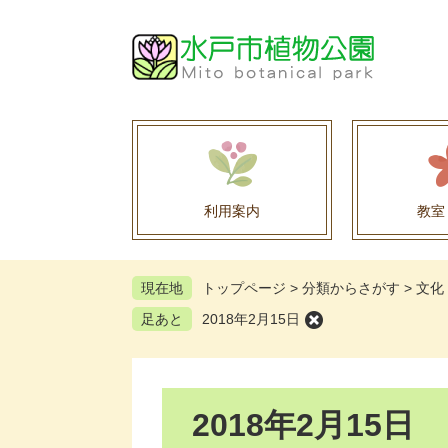
ペ
メ
ー
ニ
ジ
ュ
の
ー
先
を
頭
飛
で
ば
す
し
。
て
利用案内
教室
本
文
へ
現在地
トップページ
>
分類からさがす
>
文化
足あと
2018年2月15日
本
2018年2月15日
文