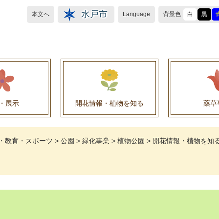
水戸市
本文へ
Language
背景色
白
黒
・展示
開花情報・植物を知る
薬草
植物目録（救民妙薬の薬草）
植物目録（その他の薬草）
養命酒製造株式会社との薬草を活用した官民協働事
薬草を活用した官民協働事業について
水戸養命酒薬用ハーブ園より
・教育・スポーツ
>
公園
>
緑化事業
>
植物公園
>
開花情報・植物を知