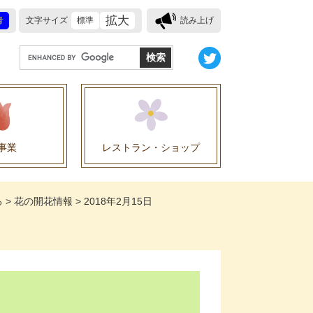
拡大
青
文字サイズ
標準
読み上げ
G
o
o
g
l
e
事業
レストラン・ショップ
カ
ス
業に関する協定
タ
る
>
花の開花情報
>
2018年2月15日
ム
検
索