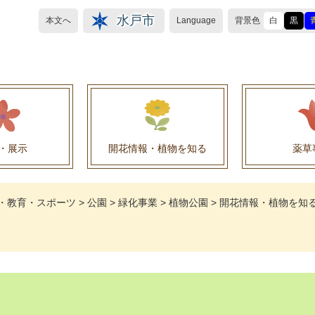
水戸市
本文へ
Language
背景色
白
黒
・展示
開花情報・植物を知る
薬草
植物目録（救民妙薬の薬草）
植物目録（その他の薬草）
養命酒製造株式会社との薬草を活用した官民協働事
薬草を活用した官民協働事業について
水戸養命酒薬用ハーブ園より
・教育・スポーツ
>
公園
>
緑化事業
>
植物公園
>
開花情報・植物を知