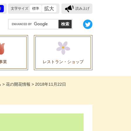
拡大
青
文字サイズ
標準
読み上げ
G
o
o
g
l
e
事業
レストラン・ショップ
カ
ス
業に関する協定
タ
る
>
花の開花情報
>
2018年11月22日
ム
検
索