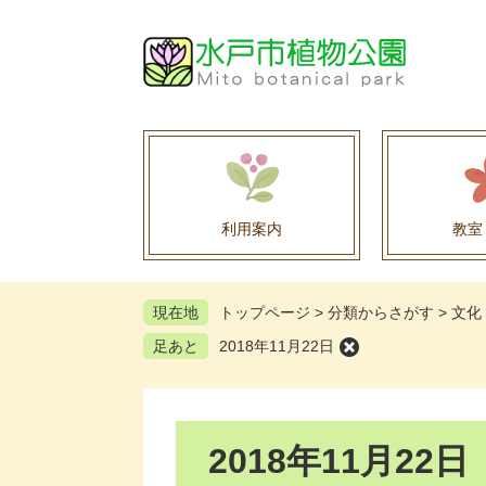
ペ
メ
ー
ニ
ジ
ュ
の
ー
先
を
頭
飛
で
ば
す
し
。
て
利用案内
教室
本
文
へ
現在地
トップページ
>
分類からさがす
>
文化
足あと
2018年11月22日
本
2018年11月22日
文