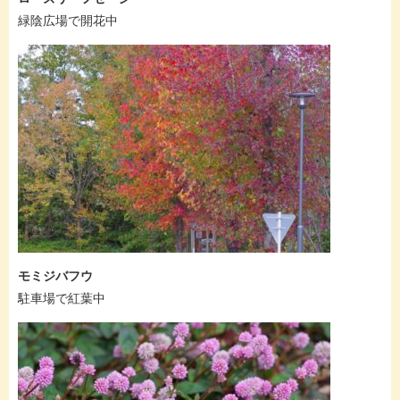
緑陰広場で開花中
モミジバフウ
駐車場で紅葉中