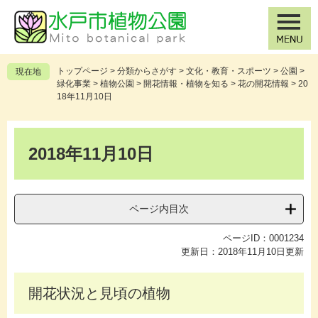
ペ
メ
ー
ニ
ジ
ュ
の
ー
先
を
トップページ
>
分類からさがす
>
文化・教育・スポーツ
>
公園
>
現在地
頭
飛
緑化事業
>
植物公園
>
開花情報・植物を知る
>
花の開花情報
>
20
で
ば
18年11月10日
す
し
。
て
本
本
文
2018年11月10日
文
へ
ページ内目次
ページID：0001234
更新日：2018年11月10日更新
開花状況と見頃の植物