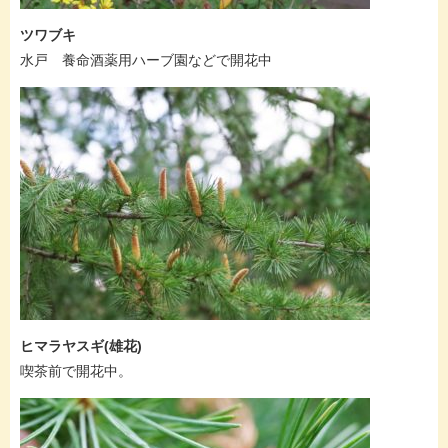
ツワブキ
水戸 養命酒薬用ハーブ園などで開花中
ヒマラヤスギ(雄花)
喫茶前で開花中。