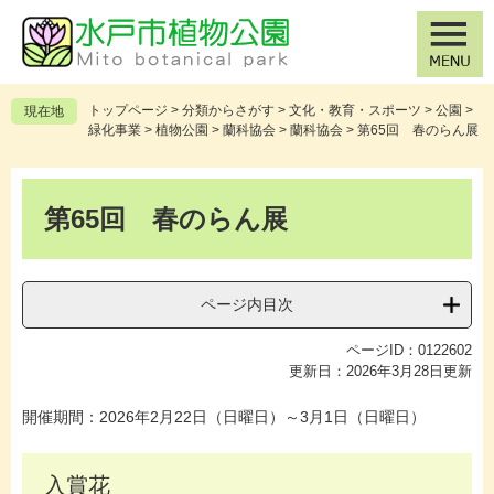
ペ
メ
ー
ニ
ジ
ュ
の
ー
先
を
トップページ
>
分類からさがす
>
文化・教育・スポーツ
>
公園
>
現在地
頭
飛
緑化事業
>
植物公園
>
蘭科協会
>
蘭科協会
>
第65回 春のらん展
で
ば
す
し
本
。
て
文
第65回 春のらん展
本
文
へ
ページ内目次
ページID：0122602
更新日：2026年3月28日更新
開催期間：2026年2月22日（日曜日）～3月1日（日曜日）
入賞花