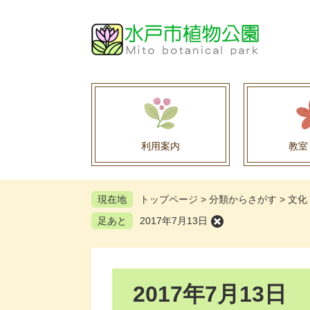
ペ
メ
ー
ニ
ジ
ュ
の
ー
先
を
頭
飛
で
ば
す
し
。
て
利用案内
教室
本
文
へ
現在地
トップページ
>
分類からさがす
>
文化
足あと
2017年7月13日
本
2017年7月13日
文