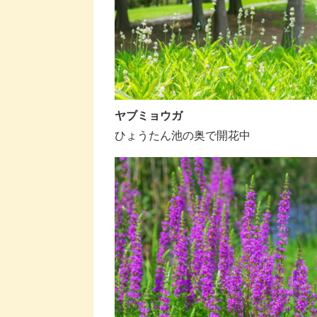
ヤブミョウガ
ひょうたん池の奥で開花中