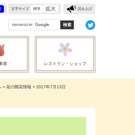
拡大
青
文字サイズ
標準
読み上げ
G
o
o
g
l
e
事業
レストラン・ショップ
カ
ス
業に関する協定
タ
る
>
花の開花情報
>
2017年7月13日
ム
検
索