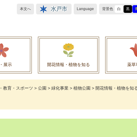
水戸市
本文へ
Language
背景色
白
黒
・展示
開花情報・植物を知る
薬草
植物目録（救民妙薬の薬草）
植物目録（その他の薬草）
養命酒製造株式会社との薬草を活用した官民協働事
薬草を活用した官民協働事業について
水戸養命酒薬用ハーブ園より
・教育・スポーツ
>
公園
>
緑化事業
>
植物公園
>
開花情報・植物を知