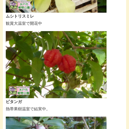
ムシトリスミレ
観賞大温室で開花中
ピタンガ
熱帯果樹温室で結実中。