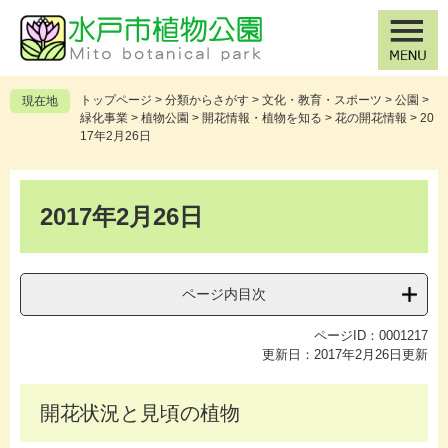
ペ
メ
ー
ニ
ジ
ュ
の
ー
先
を
トップページ
>
分類からさがす
>
文化・教育・スポーツ
>
公園
>
現在地
頭
飛
緑化事業
>
植物公園
>
開花情報・植物を知る
>
花の開花情報
>
20
で
ば
17年2月26日
す
し
。
て
本
本
文
2017年2月26日
文
へ
ページ内目次
ページID：0001217
更新日：2017年2月26日更新
開花状況と見頃の植物