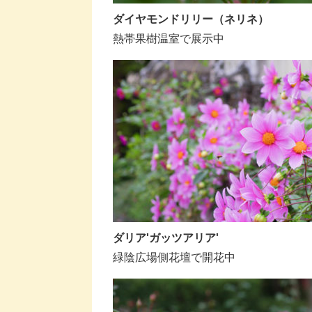
ダイヤモンドリリー（ネリネ）
熱帯果樹温室で展示中
ダリア'ガッツアリア'
緑陰広場側花壇で開花中