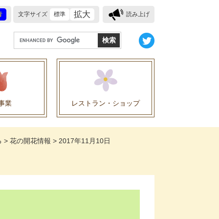
拡大
青
文字サイズ
標準
読み上げ
G
o
o
g
l
e
事業
レストラン・ショップ
カ
ス
業に関する協定
タ
る
>
花の開花情報
>
2017年11月10日
ム
検
索