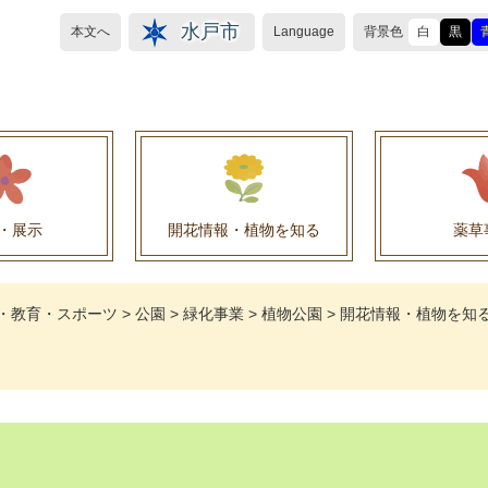
水戸市
本文へ
Language
背景色
白
黒
・展示
開花情報・植物を知る
薬草
植物目録（救民妙薬の薬草）
植物目録（その他の薬草）
養命酒製造株式会社との薬草を活用した官民協働事
薬草を活用した官民協働事業について
水戸養命酒薬用ハーブ園より
・教育・スポーツ
>
公園
>
緑化事業
>
植物公園
>
開花情報・植物を知