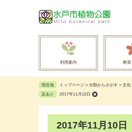
ペ
メ
ー
ニ
ジ
ュ
の
ー
先
を
頭
飛
で
ば
す
し
。
て
利用案内
教室
本
文
へ
現在地
トップページ
>
分類からさがす
>
文化
足あと
2017年11月10日
本
2017年11月10日
文