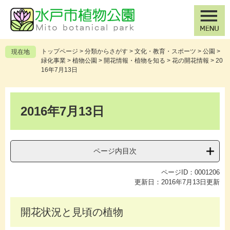
ペ
メ
ー
ニ
ジ
ュ
の
ー
先
を
トップページ
>
分類からさがす
>
文化・教育・スポーツ
>
公園
>
現在地
頭
飛
緑化事業
>
植物公園
>
開花情報・植物を知る
>
花の開花情報
>
20
で
ば
16年7月13日
す
し
。
て
本
本
文
2016年7月13日
文
へ
ページ内目次
ページID：0001206
更新日：2016年7月13日更新
開花状況と見頃の植物