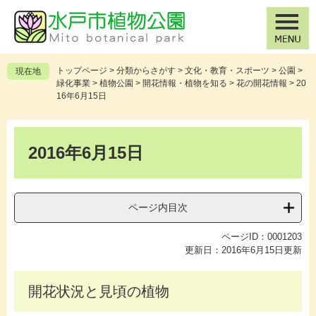
ペ
メ
ー
ニ
ジ
ュ
の
ー
先
を
トップページ
>
分類からさがす
>
文化・教育・スポーツ
>
公園
>
現在地
頭
飛
緑化事業
>
植物公園
>
開花情報・植物を知る
>
花の開花情報
>
20
で
ば
16年6月15日
す
し
。
て
本
本
文
2016年6月15日
文
へ
ページ内目次
ページID：0001203
更新日：2016年6月15日更新
開花状況と見頃の植物