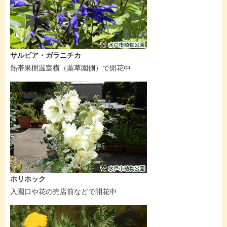
サルビア・ガラニチカ
熱帯果樹温室横（薬草園側）で開花中
ホリホック
入園口や花の売店前などで開花中