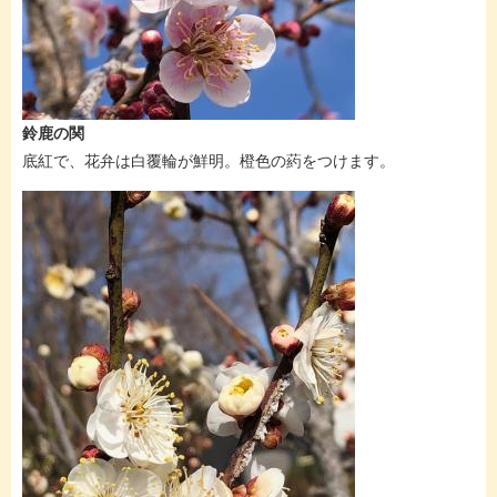
鈴鹿の関
底紅で、花弁は白覆輪が鮮明。橙色の葯をつけます。​​