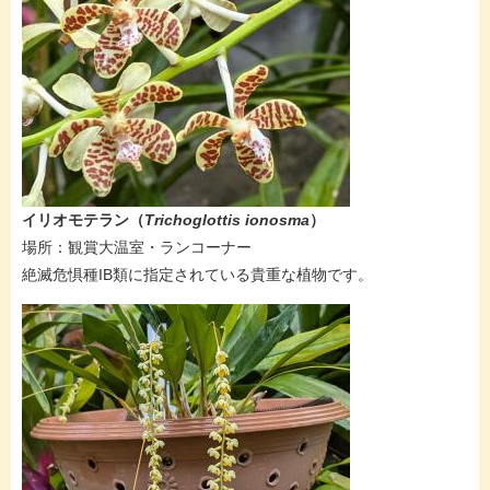
イリオモテラン（
Trichoglottis ionosma​
）
​場所：観賞大温室・ランコーナー​
絶滅危惧種IB類に指定されている貴重な植物です。