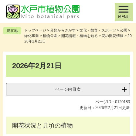
ペ
メ
ー
ニ
ジ
ュ
の
ー
先
を
トップページ
>
分類からさがす
>
文化・教育・スポーツ
>
公園
>
現在地
頭
飛
緑化事業
>
植物公園
>
開花情報・植物を知る
>
花の開花情報
>
20
で
ば
26年2月21日
す
し
。
て
本
本
文
2026年2月21日
文
へ
ページ内目次
ページID：0120183
更新日：2026年2月21日更新
開花状況と見頃の植物