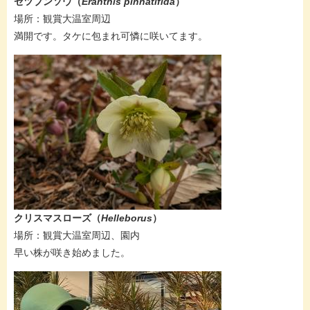
セツブンソウ（
Eranthis pinnatifida
）
​場所：観賞大温室周辺​​
満開です。タケに包まれ可憐に咲いてます。​
クリスマスローズ（
Helleborus​
）
場所：​​観賞大温室周辺、園内
​早い株が咲き始めました。​​