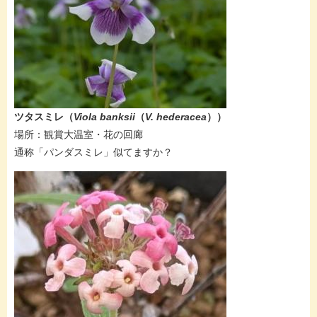
​​​​ツタスミレ（
Viola banksii​
（
V. hederacea
）
）
​場所：観賞大温室・花の回廊
通称「パンダスミレ」似てますか？