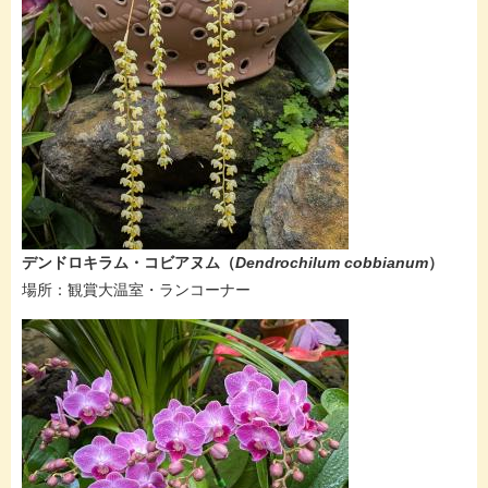
デンドロキラム・コビアヌム​（
Dendrochilum cobbianum​
）
​場所：観賞大温室・ランコーナー