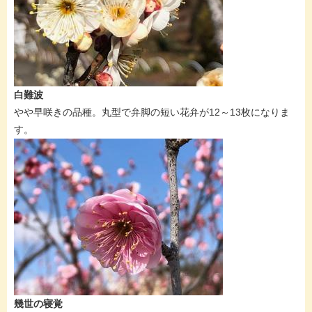
白難波
やや早咲きの品種。丸型で弁脚の短い花弁が12～13枚になりま
す。​
幾世の寝覚​