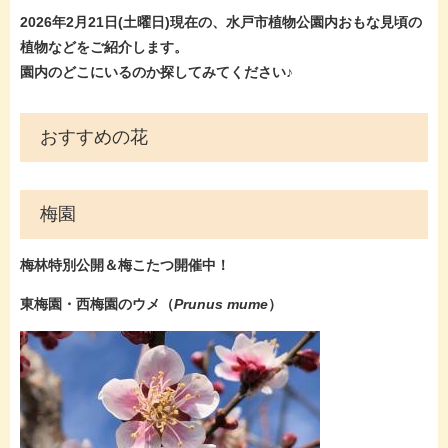
2026年2月21日(土曜
日)現在
の、水戸市植物公園内おもな見頃の
植物などをご紹介します。
園内のどこにいるのか探してみてください♪
おすすめの花
​梅園
梅林特別公開＆梅こたつ開催中！​
東梅園・西梅園のウメ（
Prunus mume​
）