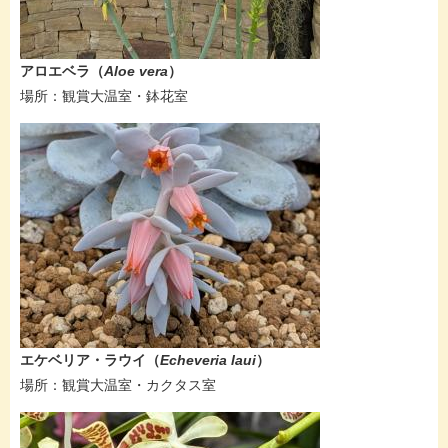
アロエベラ
（
Aloe vera​
）
​場所：観賞大温室・鉢花室
エケベリア・ラウイ​
（
Echeveria laui​​
）
​場所：観賞大温室・カクタス室