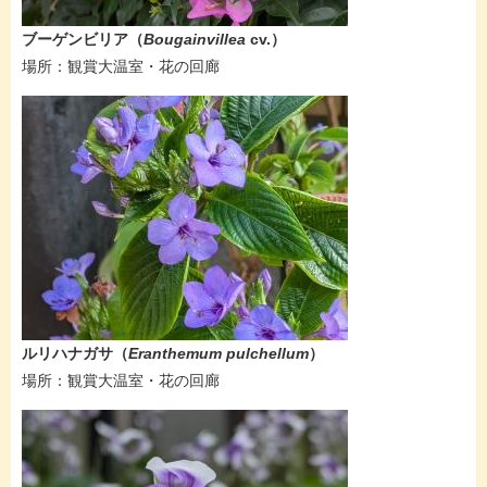
ブーゲンビリア​（
Bougainvillea
cv.​​​）
場所：​観賞大温室・花の回廊
ルリハナガサ（
Eranthemum pulchellum​
）
​場所：観賞大温室・花の回廊