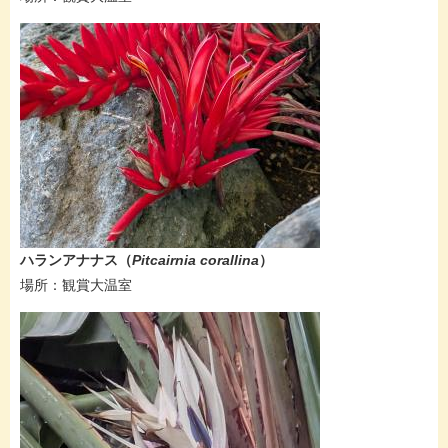
ハランアナナス​（
Pitcairnia corallina
）
​場所：観賞大温室