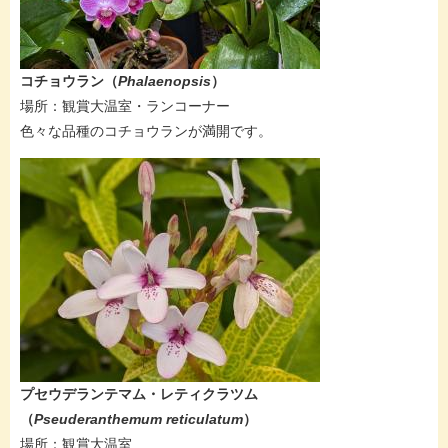
コチョウラン​（
Phalaenopsis​
）
​場所：観賞大温室・ランコーナー
​色々な品種のコチョウランが満開です。
プセウデランテマム・レティクラツム
（
Pseuderanthemum reticulatum
）
​場所：観賞大温室