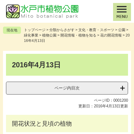
ペ
メ
ー
ニ
ジ
ュ
の
ー
先
を
トップページ
>
分類からさがす
>
文化・教育・スポーツ
>
公園
>
現在地
頭
飛
緑化事業
>
植物公園
>
開花情報・植物を知る
>
花の開花情報
>
20
で
ば
16年4月13日
す
し
。
て
本
本
文
2016年4月13日
文
へ
ページ内目次
ページID：0001200
更新日：2016年4月13日更新
開花状況と見頃の植物