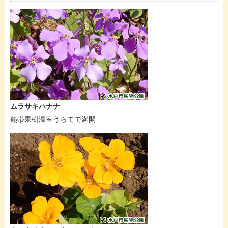
ムラサキハナナ
熱帯果樹温室うらてで満開