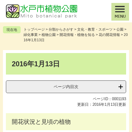
ペ
メ
ー
ニ
ジ
ュ
の
ー
先
を
トップページ
>
分類からさがす
>
文化・教育・スポーツ
>
公園
>
現在地
頭
飛
緑化事業
>
植物公園
>
開花情報・植物を知る
>
花の開花情報
>
20
で
ば
16年1月13日
す
し
。
て
本
本
文
2016年1月13日
文
へ
ページ内目次
ページID：0001193
更新日：2016年1月13日更新
開花状況と見頃の植物