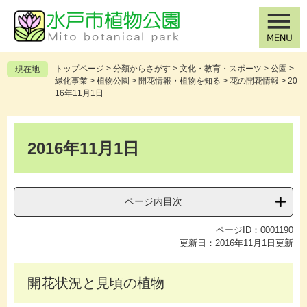
ペ
メ
ー
ニ
ジ
ュ
の
ー
先
を
トップページ
>
分類からさがす
>
文化・教育・スポーツ
>
公園
>
現在地
頭
飛
緑化事業
>
植物公園
>
開花情報・植物を知る
>
花の開花情報
>
20
で
ば
16年11月1日
す
し
。
て
本
本
文
2016年11月1日
文
へ
ページ内目次
ページID：0001190
更新日：2016年11月1日更新
開花状況と見頃の植物