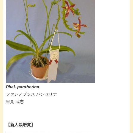
Phal. pantherina
ファレノプシス パンセリナ
里見 武志
【新人栽培賞】