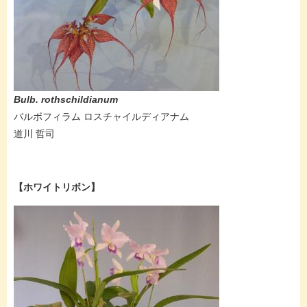
​Bulb. rothschildianum
バルボフィラム ロスチャイルディアナム
道川 哲司​
【ホワイトリボン】