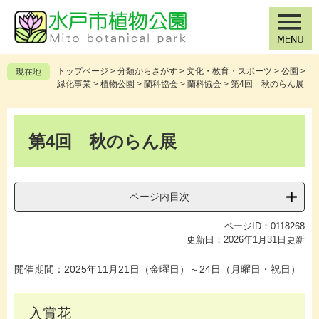
ペ
メ
ー
ニ
ジ
ュ
の
ー
先
を
トップページ
>
分類からさがす
>
文化・教育・スポーツ
>
公園
>
現在地
頭
飛
緑化事業
>
植物公園
>
蘭科協会
>
蘭科協会
>
第4回 秋のらん展
で
ば
す
し
本
。
て
文
第4回 秋のらん展
本
文
へ
ページ内目次
ページID：0118268
更新日：2026年1月31日更新
開催期間：2025年11月21日（金曜日）～24日（月曜日・祝日）
入賞花