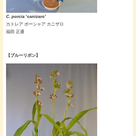
C. porcia
‘canizaro’
カトレア ポーシャア カニザロ
福田 正通
【ブルーリボン】