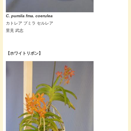
C. pumila fma. coerulea
カトレア プミラ セルレア
里見 武志
【ホワイトリボン】