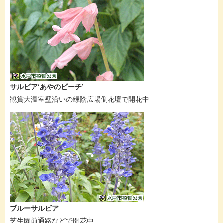
サルビア‘あやのピーチ’
観賞大温室壁沿いの緑陰広場側花壇で開花中
ブルーサルビア
芝生園前通路などで開花中