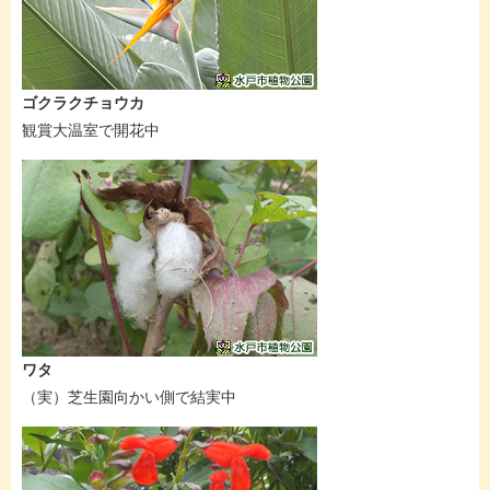
ゴクラクチョウカ
観賞大温室で開花中
ワタ
（実）芝生園向かい側で結実中