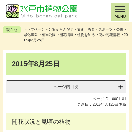
ペ
メ
ー
ニ
ジ
ュ
の
ー
先
を
トップページ
>
分類からさがす
>
文化・教育・スポーツ
>
公園
>
現在地
頭
飛
緑化事業
>
植物公園
>
開花情報・植物を知る
>
花の開花情報
>
20
で
ば
15年8月25日
す
し
。
て
本
本
文
2015年8月25日
文
へ
ページ内目次
ページID：0001181
更新日：2015年8月25日更新
開花状況と見頃の植物