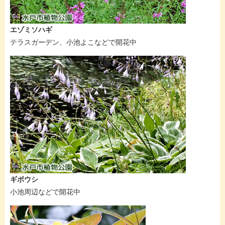
エゾミソハギ
テラスガーデン、小池よこなどで開花中
ギボウシ
小池周辺などで開花中