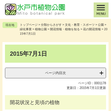
ペ
メ
ー
ニ
ジ
ュ
の
ー
先
を
トップページ
>
分類からさがす
>
文化・教育・スポーツ
>
公園
>
現在地
頭
飛
緑化事業
>
植物公園
>
開花情報・植物を知る
>
花の開花情報
>
20
で
ば
15年7月1日
す
し
。
て
本
本
文
2015年7月1日
文
へ
ページ内目次
ページID：0001178
更新日：2015年7月1日更新
開花状況と見頃の植物