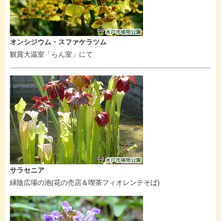
オンシジウム・スファケラツム
観賞大温室「らん室」にて
サラセニア
緑陰広場の池(花の売店＆喫茶フィオレンテそば)