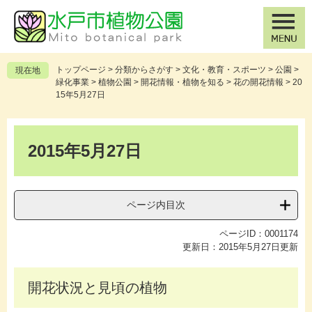
ペ
メ
ー
ニ
ジ
ュ
の
ー
先
を
トップページ
>
分類からさがす
>
文化・教育・スポーツ
>
公園
>
現在地
頭
飛
緑化事業
>
植物公園
>
開花情報・植物を知る
>
花の開花情報
>
20
で
ば
15年5月27日
す
し
。
て
本
本
文
2015年5月27日
文
へ
ページ内目次
ページID：0001174
更新日：2015年5月27日更新
開花状況と見頃の植物