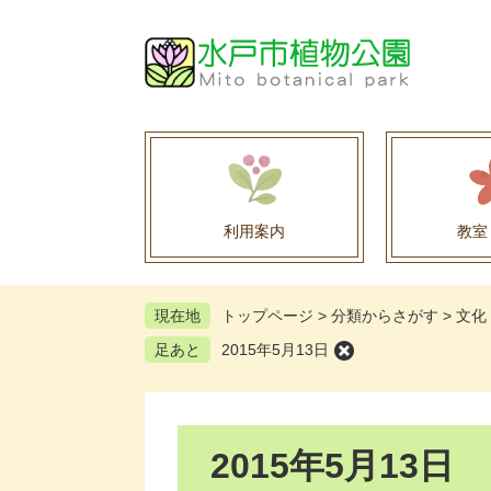
ペ
メ
ー
ニ
ジ
ュ
の
ー
先
を
頭
飛
で
ば
す
し
。
て
利用案内
教室
本
文
へ
現在地
トップページ
>
分類からさがす
>
文化
足あと
2015年5月13日
本
2015年5月13日
文