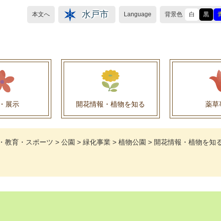
水戸市
本文へ
Language
背景色
白
黒
・展示
開花情報・植物を知る
薬草
植物目録（救民妙薬の薬草）
植物目録（その他の薬草）
養命酒製造株式会社との薬草を活用した官民協働事
薬草を活用した官民協働事業について
水戸養命酒薬用ハーブ園より
・教育・スポーツ
>
公園
>
緑化事業
>
植物公園
>
開花情報・植物を知