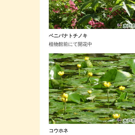
ベニバナトチノキ
植物館前にて開花中
コウホネ