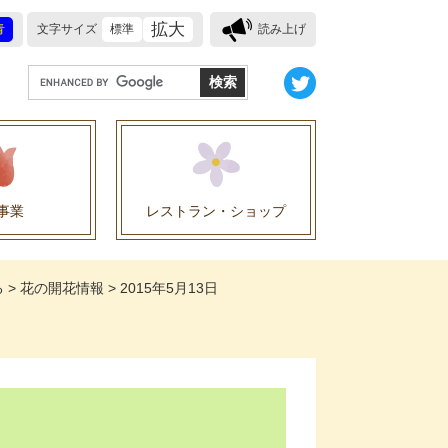
拡大
青
文字サイズ
標準
読み上げ
G
o
o
g
l
e
事業
レストラン・ショップ
カ
ス
業に関する協定
タ
る
>
花の開花情報
>
2015年5月13日
ム
検
索