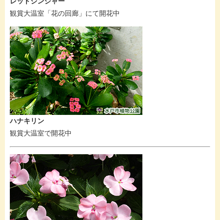
レッドジンジャー
観賞大温室「花の回廊」にて開花中
ハナキリン
観賞大温室で開花中