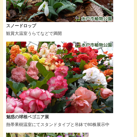
スノードロップ
観賞大温室うらてなどで満開
魅惑の球根ベゴニア展
熱帯果樹温室にてスタンドタイプと吊鉢で80株展示中