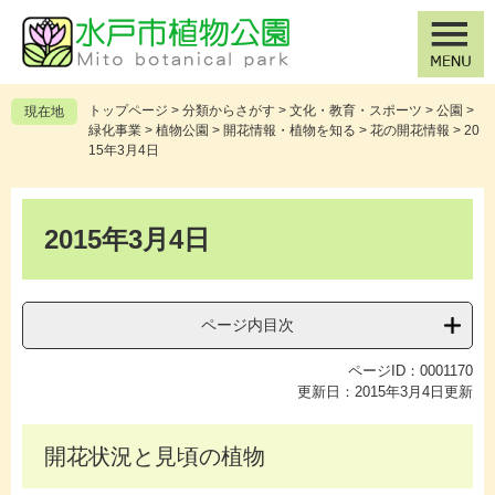
ペ
メ
ー
ニ
ジ
ュ
の
ー
先
を
トップページ
>
分類からさがす
>
文化・教育・スポーツ
>
公園
>
現在地
頭
飛
緑化事業
>
植物公園
>
開花情報・植物を知る
>
花の開花情報
>
20
で
ば
15年3月4日
す
し
。
て
本
本
文
2015年3月4日
文
へ
ページ内目次
ページID：0001170
更新日：2015年3月4日更新
開花状況と見頃の植物