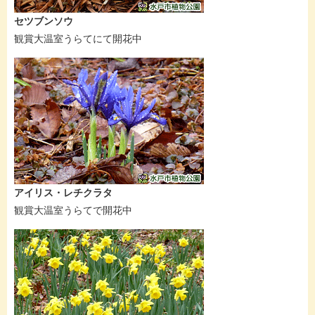
セツブンソウ
観賞大温室うらてにて開花中
アイリス・レチクラタ
観賞大温室うらてで開花中