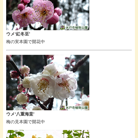
ウメ‘紅冬至’
梅の実本園で開花中
ウメ‘八重海棠’
梅の見本園で開花中