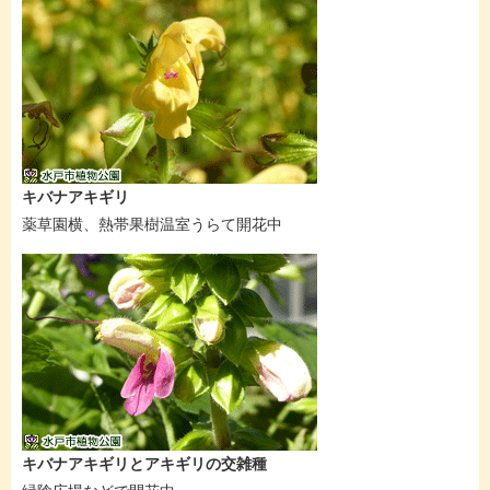
キバナアキギリ
薬草園横、熱帯果樹温室うらて開花中
キバナアキギリとアキギリの交雑種