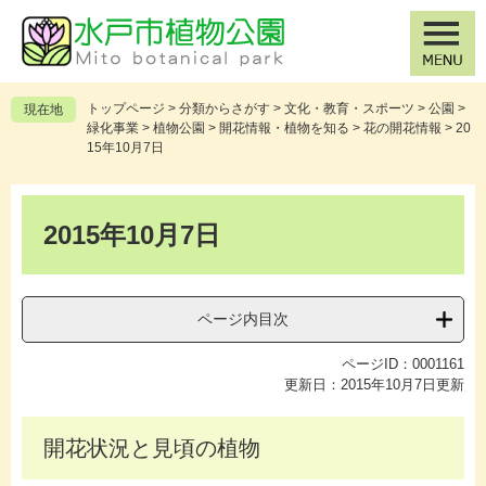
ペ
メ
ー
ニ
ジ
ュ
の
ー
先
を
トップページ
>
分類からさがす
>
文化・教育・スポーツ
>
公園
>
現在地
頭
飛
緑化事業
>
植物公園
>
開花情報・植物を知る
>
花の開花情報
>
20
で
ば
15年10月7日
す
し
。
て
本
本
文
2015年10月7日
文
へ
ページ内目次
ページID：0001161
更新日：2015年10月7日更新
開花状況と見頃の植物