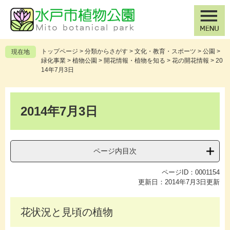
ペ
メ
ー
ニ
ジ
ュ
の
ー
先
を
トップページ
>
分類からさがす
>
文化・教育・スポーツ
>
公園
>
現在地
頭
飛
緑化事業
>
植物公園
>
開花情報・植物を知る
>
花の開花情報
>
20
で
ば
14年7月3日
す
し
。
て
本
本
文
2014年7月3日
文
へ
ページ内目次
ページID：0001154
更新日：2014年7月3日更新
花状況と見頃の植物