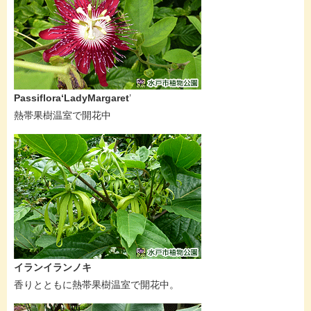
Passiflora‘LadyMargaret
’
熱帯果樹温室で開花中
イランイランノキ
香りとともに熱帯果樹温室で開花中。