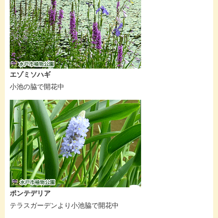
エゾミソハギ
小池の脇で開花中
ポンテデリア
テラスガーデンより小池脇で開花中