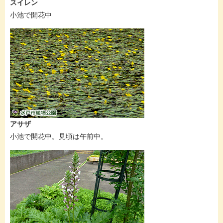
スイレン
小池で開花中
アサザ
小池で開花中。見頃は午前中。