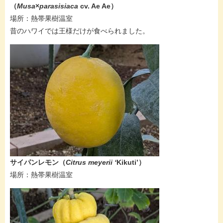
（
Musa
×
parasisiaca
cv. Ae Ae​）
場所：熱帯果樹温室
昔のハワイでは王様だけが食べられました。
サイパンレモン
（
Citrus meyerii ‘
Kikuti’）
場所：熱帯果樹温室