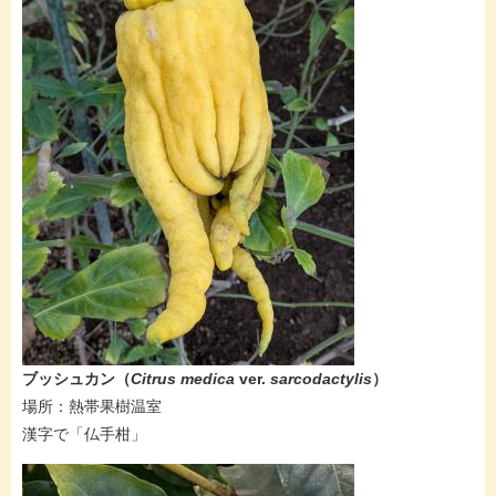
​​​​ブッシュカン
（
Citrus medica
ver.
sarcodactylis
）
場所：熱帯果樹温室
漢字で「仏手柑」