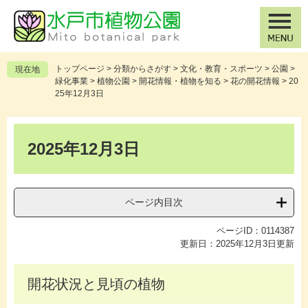
ペ
メ
ー
ニ
ジ
ュ
の
ー
先
を
トップページ
>
分類からさがす
>
文化・教育・スポーツ
>
公園
>
現在地
頭
飛
緑化事業
>
植物公園
>
開花情報・植物を知る
>
花の開花情報
>
20
で
ば
25年12月3日
す
し
。
て
本
本
文
2025年12月3日
文
へ
ページ内目次
ページID：0114387
更新日：2025年12月3日更新
開花状況と見頃の植物