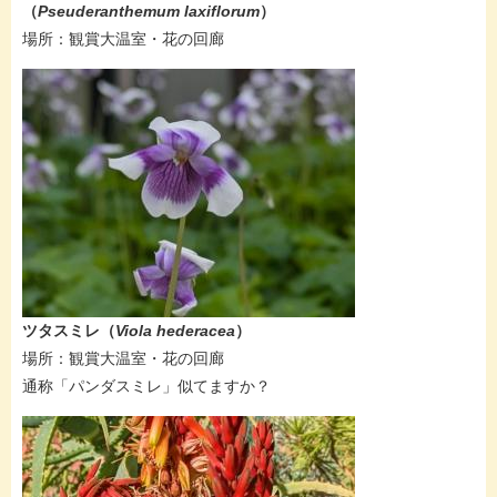
（
Pseuderanthemum laxiflorum
）
場所：​観賞大温室・花の回廊
​​​​ツタスミレ（
Viola hederacea​
）
​場所：観賞大温室・花の回廊
通称「パンダスミレ」似てますか？