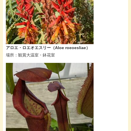
アロエ・ロエオエスリー（Aloe roeoesliae​）
​場所：観賞大温室・鉢花室