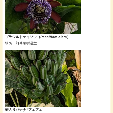
​​​​ブラジルトケイソウ
（
Passiflora alata​
）
場所：熱帯果樹温室
​​​​斑入りバナナ ‘アエアエ’