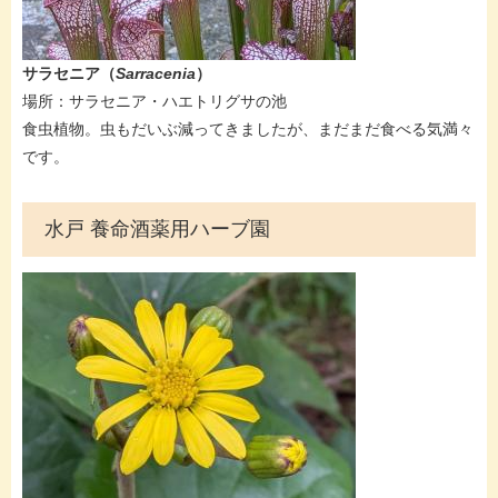
サラセニア（
Sarracenia​
）
場所：サラセニア・ハエトリグサの池
​食虫植物。虫もだいぶ減ってきましたが、まだまだ食べる気満々
です。
水戸 養命酒薬用ハーブ園