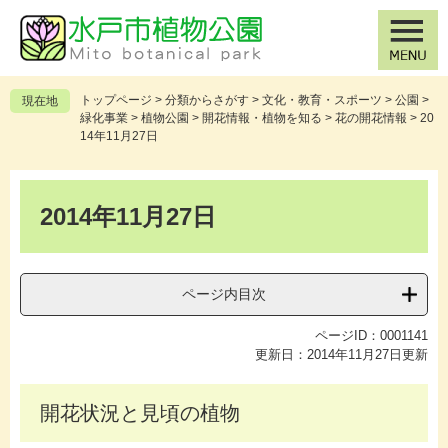
ペ
メ
ー
ニ
ジ
ュ
の
ー
先
を
トップページ
>
分類からさがす
>
文化・教育・スポーツ
>
公園
>
現在地
頭
飛
緑化事業
>
植物公園
>
開花情報・植物を知る
>
花の開花情報
>
20
で
ば
14年11月27日
す
し
。
て
本
本
文
2014年11月27日
文
へ
ページ内目次
ページID：0001141
更新日：2014年11月27日更新
開花状況と見頃の植物