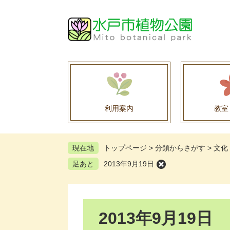
ペ
メ
ー
ニ
ジ
ュ
の
ー
先
を
頭
飛
で
ば
す
し
。
て
利用案内
教室
本
文
へ
現在地
トップページ
>
分類からさがす
>
文化
足あと
2013年9月19日
本
2013年9月19日
文