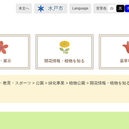
水戸市
本文へ
Language
背景色
白
黒
・展示
開花情報・植物を知る
薬草
植物目録（救民妙薬の薬草）
植物目録（その他の薬草）
養命酒製造株式会社との薬草を活用した官民協働事
薬草を活用した官民協働事業について
水戸養命酒薬用ハーブ園より
・教育・スポーツ
>
公園
>
緑化事業
>
植物公園
>
開花情報・植物を知