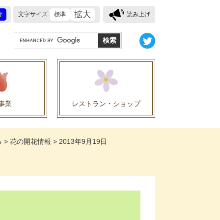
拡大
青
文字サイズ
標準
読み上げ
G
o
o
g
l
e
事業
レストラン・ショップ
カ
ス
業に関する協定
タ
る
>
花の開花情報
>
2013年9月19日
ム
検
索