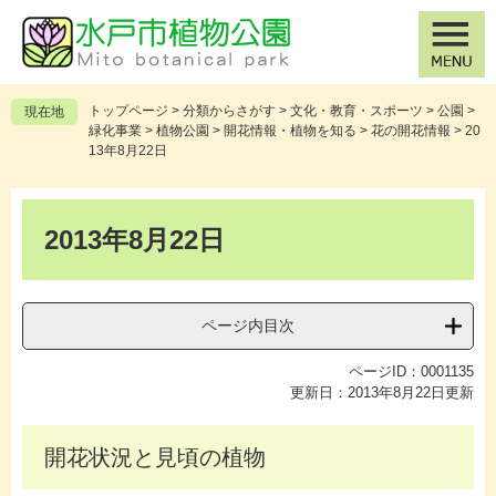
ペ
メ
ー
ニ
ジ
ュ
の
ー
先
を
トップページ
>
分類からさがす
>
文化・教育・スポーツ
>
公園
>
現在地
頭
飛
緑化事業
>
植物公園
>
開花情報・植物を知る
>
花の開花情報
>
20
で
ば
13年8月22日
す
し
。
て
本
本
文
2013年8月22日
文
へ
ページ内目次
ページID：0001135
更新日：2013年8月22日更新
開花状況と見頃の植物