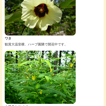
ワタ
観賞大温室横、ハーブ園隣で開花中です。