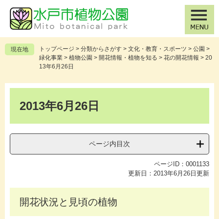
ペ
メ
ー
ニ
ジ
ュ
の
ー
先
を
トップページ
>
分類からさがす
>
文化・教育・スポーツ
>
公園
>
現在地
頭
飛
緑化事業
>
植物公園
>
開花情報・植物を知る
>
花の開花情報
>
20
で
ば
13年6月26日
す
し
。
て
本
本
文
2013年6月26日
文
へ
ページ内目次
ページID：0001133
更新日：2013年6月26日更新
開花状況と見頃の植物