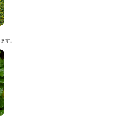
います。
。