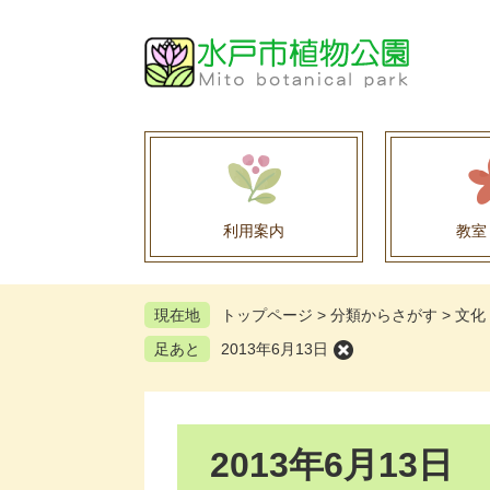
ペ
メ
ー
ニ
ジ
ュ
の
ー
先
を
頭
飛
で
ば
す
し
。
て
利用案内
教室
本
文
へ
現在地
トップページ
>
分類からさがす
>
文化
足あと
2013年6月13日
本
2013年6月13日
文