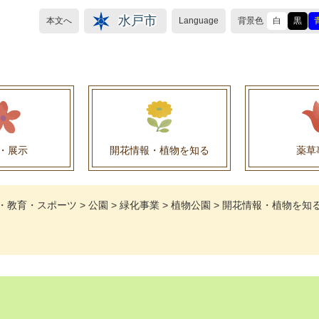
水戸市
本文へ
Language
背景色
白
黒
・展示
開花情報・植物を知る
薬草
植物目録（救民妙薬の薬草）
植物目録（その他の薬草）
養命酒製造株式会社との薬草を活用した官民協働事
薬草を活用した官民協働事業について
水戸養命酒薬用ハーブ園より
・教育・スポーツ
>
公園
>
緑化事業
>
植物公園
>
開花情報・植物を知