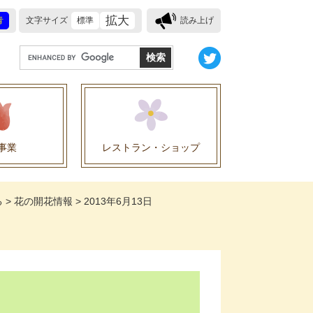
拡大
青
文字サイズ
標準
読み上げ
G
o
o
g
l
e
事業
レストラン・ショップ
カ
ス
業に関する協定
タ
る
>
花の開花情報
>
2013年6月13日
ム
検
索