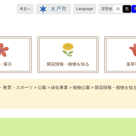
水戸市
本文へ
Language
背景色
白
黒
・展示
開花情報・植物を知る
薬草
植物目録（救民妙薬の薬草）
植物目録（その他の薬草）
養命酒製造株式会社との薬草を活用した官民協働事
薬草を活用した官民協働事業について
水戸養命酒薬用ハーブ園より
・教育・スポーツ
>
公園
>
緑化事業
>
植物公園
>
開花情報・植物を知