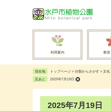
ペ
メ
ー
ニ
ジ
ュ
の
ー
先
を
頭
飛
で
ば
す
し
。
て
利用案内
教室
本
文
へ
現在地
トップページ
>
分類からさがす
>
文化
足あと
2025年7月19日
本
2025年7月19日
文