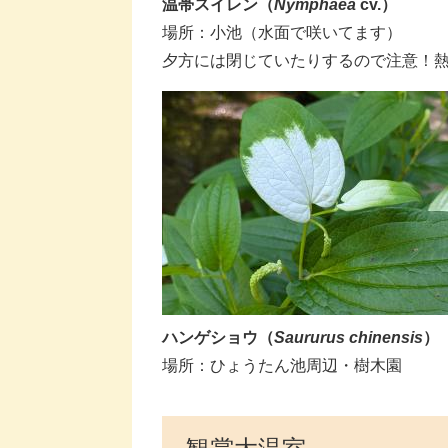
温帯スイレン
（
Nymphaea
cv.
）
場所：​小池（水面で咲いてます）
夕方には閉じていたりするので注意！
ハンゲショウ
（
Saururus chinensis
）
​場所：ひょうたん池周辺・樹木園