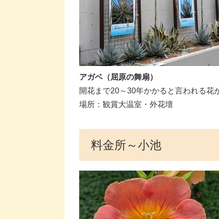
アガベ（屈原の舞扇）
開花まで20～30年かかると言われる花
場所：​観賞大温室・外花壇
料金所～小池