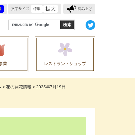
拡大
青
文字サイズ
標準
読み上げ
G
o
o
g
l
e
事業
レストラン・ショップ
カ
ス
業に関する協定
タ
る
>
花の開花情報
>
2025年7月19日
ム
検
索