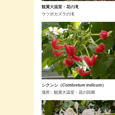
​観賞大温室・花の滝
ウツボカズラの滝
シクンシ（
Combretum indicum​
）
場所：​観賞大温室・花の回廊