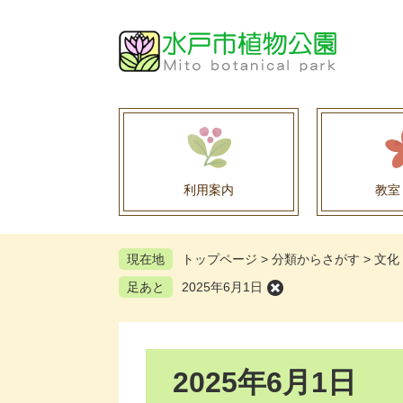
ペ
メ
ー
ニ
ジ
ュ
の
ー
先
を
頭
飛
で
ば
す
し
。
て
利用案内
教室
本
文
へ
現在地
トップページ
>
分類からさがす
>
文化
足あと
2025年6月1日
本
2025年6月1日
文