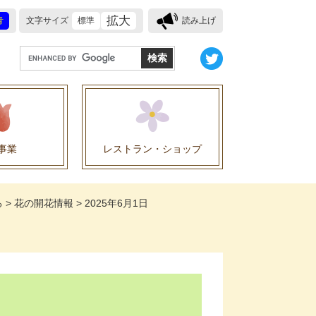
拡大
青
文字サイズ
標準
読み上げ
G
o
o
g
l
e
事業
レストラン・ショップ
カ
ス
業に関する協定
タ
る
>
花の開花情報
>
2025年6月1日
ム
検
索