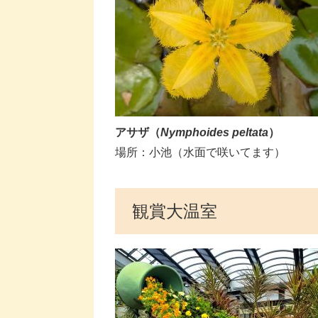
アサザ（
Nymphoides peltata
）
​​場所：小池（水面で咲いてます）
観賞大温室