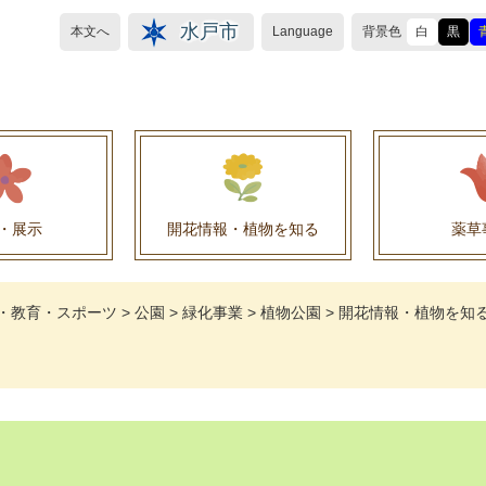
水戸市
本文へ
Language
背景色
白
黒
・展示
開花情報・植物を知る
薬草
植物目録（救民妙薬の薬草）
植物目録（その他の薬草）
養命酒製造株式会社との薬草を活用した官民協働事
薬草を活用した官民協働事業について
水戸養命酒薬用ハーブ園より
・教育・スポーツ
>
公園
>
緑化事業
>
植物公園
>
開花情報・植物を知