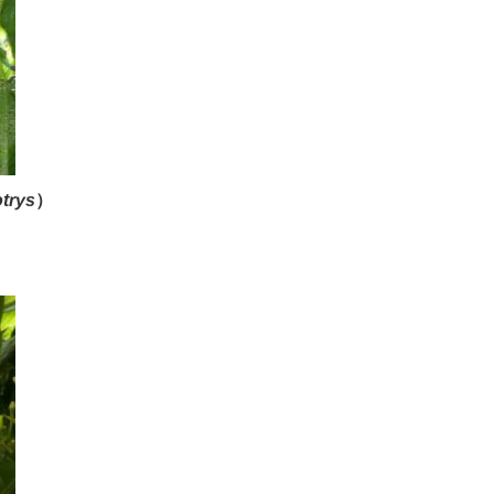
trys
）