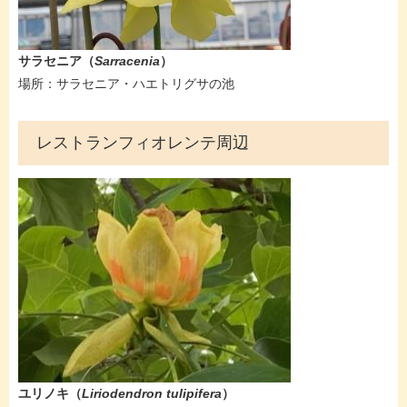
サラセニア（
Sarracenia
）
場所：サラセニア・ハエトリグサの池
レストランフィオレンテ周辺
ユリノキ（
Liriodendron tulipifera​
）