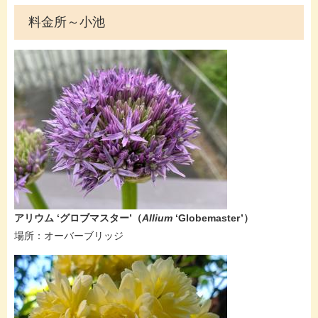
料金所～小池
アリウム ‘グロブマスター’​（
Allium
‘Globemaster’
）
​​場所：オーバーブリッジ