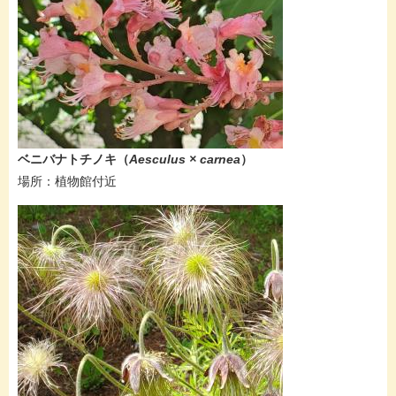
ベニバナトチノキ（
Aesculus × carnea​
）
場所：植物館付近