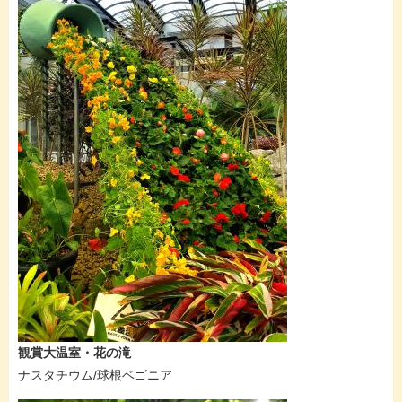
​観賞大温室・花の滝
ナスタチウム/球根ベゴニア​