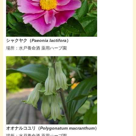
シャクヤク（
Paeonia lactifora​
）
場所：水戸養命酒 薬用ハーブ園
オオナルコユリ（
Polygonatum macranthum
）
場所：水戸養命酒 薬用ハーブ園