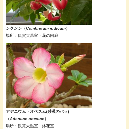
シクンシ（
Combretum indicum​
）
場所：​観賞大温室・花の回廊
​​​​アデニウム・オベスム​(砂漠のバラ)
（
Adenium obesum​
）
​場所：観賞大温室・鉢花室