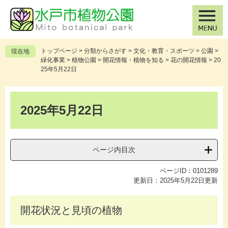
ペ
メ
ー
ニ
ジ
ュ
の
ー
先
を
トップページ
>
分類からさがす
>
文化・教育・スポーツ
>
公園
>
現在地
頭
飛
緑化事業
>
植物公園
>
開花情報・植物を知る
>
花の開花情報
>
20
で
ば
25年5月22日
す
し
。
て
本
本
文
2025年5月22日
文
へ
ページ内目次
ページID：0101289
更新日：2025年5月22日更新
開花状況と見頃の植物