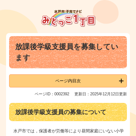
ペ
メ
ー
ニ
ジ
ュ
の
ー
先
を
頭
飛
本
で
ば
放課後学級支援員を募集してい
文
す
し
。
て
ます
本
文
へ
ページ内目次
ページID：0002392
更新日：2025年12月12日更新
放課後学級支援員の募集について
水戸市では，保護者が労働等により昼間家庭にいない小学