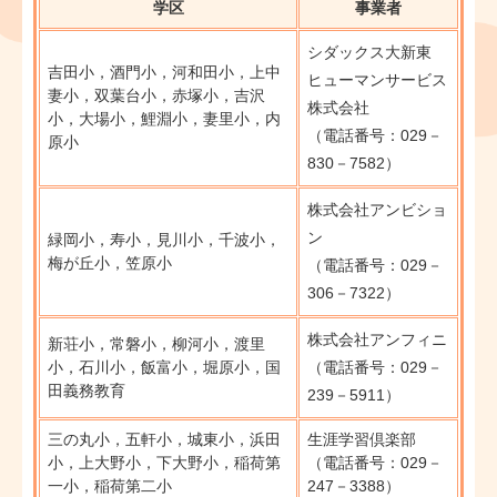
学区
事業者
シダックス大新東
吉田小，酒門小，河和田小，上中
ヒューマンサービス
妻小，双葉台小，赤塚小，吉沢
株式会社
小，大場小，鯉淵小，妻里小，内
（電話番号：029－
原小
830－7582）
株式会社アンビショ
ン
緑岡小，寿小，見川小，千波小，
梅が丘小，笠原小
（電話番号：029－
306－7322）
株式会社アンフィニ
新荘小，常磐小，柳河小，渡里
小，石川小，飯富小，堀原小，国
（電話番号：029－
田義務教育
239－5911）
三の丸小，五軒小，城東小，浜田
生涯学習倶楽部
小，上大野小，下大野小，稲荷第
（電話番号：029－
一小，稲荷第二小
247－3388）