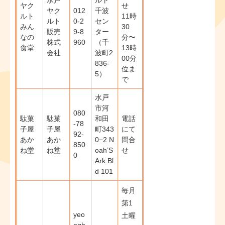
水戸
ルト
ヤク
せ
ヤク
012
千波
ルト
11時
ルト
0-2
セン
みん
30
販売
9-8
ター
なの
分〜
株式
960
（千
食堂
13時
会社
波町2
00分
836-
位ま
5）
で
水戸
市河
080
駄菓
駄菓
和田
電話
-78
子屋
子屋
町343
にて
92-
あか
あか
0−2 N
問合
850
ね堂
ね堂
oah’S
せ
0
Ark.Bl
d 101
毎月
第1
yeo
土曜