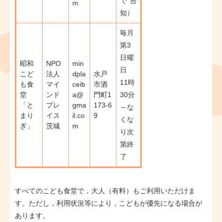
で告
m
知）
毎月
第3
日曜
昭和
NPO
min
日
こど
法人
dpla
水戸
​11時
も食
マイ
ceib
市酒
堂
ンド
a@
門町1
30分
「と
プレ
gma
173-6
～な
まり
イス
il.co
9
くな
ぎ」
茨城
m
り次
第終
了
すべてのこども食堂で，大人（有料）もご利用いただけま
す。ただし，利用状況等により，こどもが優先になる場合が
あります。