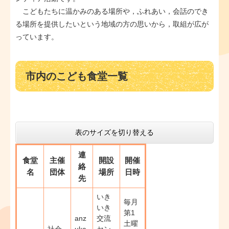
こどもたちに温かみのある場所や，ふれあい，会話のでき
る場所を提供したいという地域の方の思いから，取組が広が
っています。
市内のこども食堂一覧
表のサイズを切り替える
連
食堂
主催
開設
開催
絡
名
団体
場所
日時
先
いき
毎月
いき
第1
anz
交流
土曜