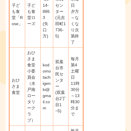
子ど
子ど
14-
セン
日
も食
も食
886
ター
夕方
堂「R
堂ロ
3
(元吉
～な
ose」
ーズ
(矢
田町1
くな
口
736-
り次
方)
5)
第終
了
おひ
さま
毎月
双葉
食堂
kod
第4
台市
小委
omo
土曜
民セ
員会
tach
日
おひ
ンタ
（水
igen
​11時
さま
ー
戸南
ki@
30分
食堂
(双葉
ロー
gma
～13
台2丁
タリ
il.co
時30
目1
ーク
m
分ま
−5)
ラ
で
ブ）
毎月