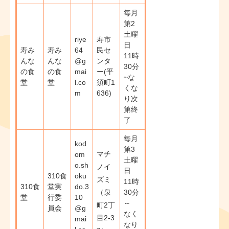
毎月
第2
土曜
riye
寿市
日
寿み
寿み
64
民セ
11時
んな
んな
@g
ンタ
30分
の食
の食
mai
ー(平
~な
堂
堂
l.co
須町1
くな
m
636)
り次
第終
了
毎月
kod
第3
マチ
om
土曜
o.sh
ノイ
日
310食
oku
ズミ
11時
310食
堂実
do.3
（泉
30分
堂
行委
10
～
町2丁
員会
@g
なく
目2-3
mai
なり