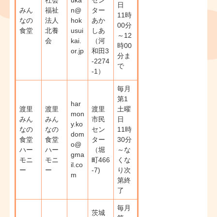
社会
uka
セン
日
みん
福祉
n@
ター
11時
なの
法人
hok
あか
00分
食堂
北養
usui
しあ
～12
会
kai.
（河
時00
or.jp
和田3
分​ま
-2274
で
-1）
毎月
第1
har
渡里
渡里
渡里
土曜
mon
みん
みん
市民
日
y.ko
なの
なの
セン
11時
dom
食堂
食堂
ター
30分
o@
ハー
ハー
（堀
～な
gma
モニ
モニ
町466
くな
il.co
ー
ー
-7)
り次
m
第終
了
毎月
茨城