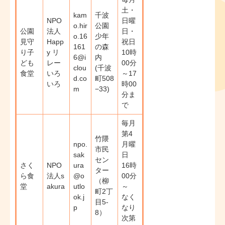
土・
kam
千波
NPO
日曜
o.hir
公園
公園
法人
日・
o.16
少年
見守
Happ
祝日
161
の森
り子
y リ
10時
6@i
内
ども
レー
00分
clou
(千波
食堂
いろ
～17
d.co
町508
いろ
時00
m
−33)
分ま
で
毎月
第4
竹隈
npo.
月曜
市民
sak
日
セン
さく
NPO
ura
16時
ター
ら食
法人s
@o
00分
（柳
堂
akura
utlo
～
町2丁
ok.j
なく
目5-
p
なり
8）
次第