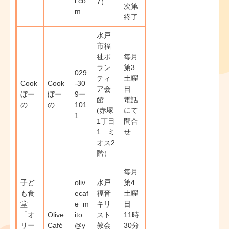
l.co
7）
次第
m
終了
水戸
市福
祉ボ
毎月
ラン
第3
029
ティ
土曜
Cook
Cook
-30
ア会
日
ぼー
ぼー
9ー
館
電話
の
の
101
(赤塚
にて
1
1丁目
問合
1 ミ
せ
オス2
階）
毎月
子ど
oliv
水戸
第4
も食
ecaf
福音
土曜
堂
e_m
キリ
日
「オ
Olive
ito
スト
11時
リー
Café
@y
教会
30分