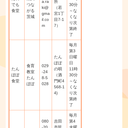
a.ra
所
でも
つな
30分
ki@
（若
食堂
がる
～な
gma
宮1丁
茨城
くな
il.co
目7-1
り次
m
7）
第終
了
毎月
第3
たん
日曜
ぽぽ
日
食育
029
たん
の唄
11時
教室
-24
ぽぽ
（酒
30分
たん
8-5
食堂
門町4
～な
ぽぽ
028
568-1
くな
4)
り次
第終
了
毎月
080
吉田
第4
-20
市民
水曜