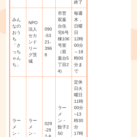
終了
市営
毎週
みん
双葉
木，
NPO
なの
台住
日曜
法人
090
おう
宅6号
日
セカ
-53
ち
棟106
12時
ンド
21-
「さ
号室
00分
リー
396
っち
（双
～18
グ茨
8
ゃん
葉台5
時00
城
ち」
丁目2
分ま
4)
で
定休
日火
曜日
11時
ラー
00分
メ
~13
ラー
ラー
ン・
時30
029
メ
メ
餃子2
分
-29
ン・
ン・
50
17時
7-8