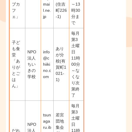
ブカ
mai
(住吉
～13
フ
l.ne.
町226
時30
ェ」
jp
-1)
分​ま
で
毎月
第3
子ど
土曜
も食
あり
NPO
info
日
堂
が分
法人
@c
11時
「あ
校(有
ちい
hiiki
00分
りが
賀町1
きの
no.c
～な
とご
021-
学校
om
くな
は
1)
り次
ん」
第終
了
毎月
第3
tsun
若宮
土曜
aga
団地
NPO
日
ru.ib
集会
だれ
法人
11時