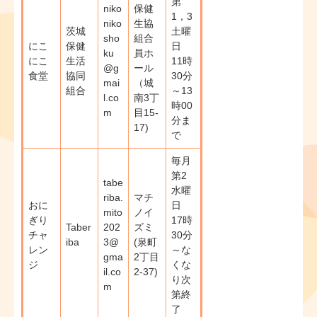
第
niko
保健
1，3
niko
生協
茨城
土曜
sho
組合
にこ
保健
日
ku
員ホ
にこ
生活
11時
@g
ール
食堂
協同
30分
mai
（城
組合
～13
l.co
南3丁
時00
m
目15-
分ま
17)
で
毎月
第2
tabe
水曜
riba.
マチ
おに
日
mito
ノイ
ぎり
17時
Taber
202
ズミ
チャ
30分
iba
3@
(泉町
レン
～な
gma
2丁目
ジ
くな
il.co
2-37)
り次
m
第終
了