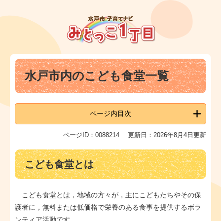
ペ
メ
ー
ニ
ジ
ュ
の
ー
先
を
頭
飛
本
で
ば
水戸市内のこども食堂一覧
文
す
し
。
て
本
文
ページ内目次
へ
ページID：0088214
更新日：2026年8月4日更新
こども食堂とは
こども食堂とは，地域の方々が，主にこどもたちやその保
護者に，無料または低価格で栄養のある食事を提供するボラ
ンティア活動です。