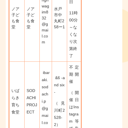
ngh
日
wag
ノア
ノア
水戸
im8
11時
子ど
子ど
市中
32
00分
も食
も食
丸町2
@g
堂
堂
58ー1
～な
mai
くな
l.co
り次
m
第終
了
不定
ibar
期開
&6 -a
aki.
催
nd six
sod
いば
SOD
-
（開
ach
らき
ACHI
催日
i.p
（見
育ち
PROJ
はIns
@g
川町2
食堂
ECT
tagra
mai
528-
m等
l.co
2）