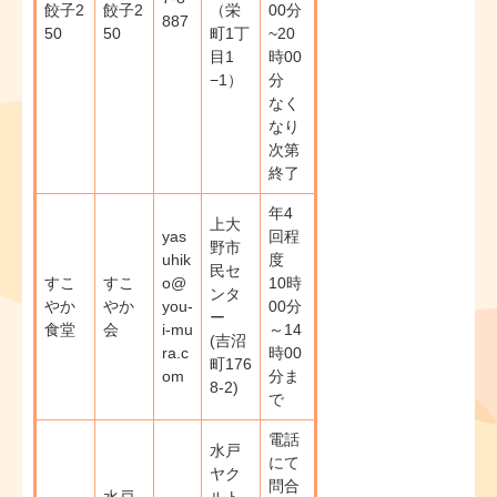
餃子2
餃子2
（栄
00分
887
50
50
町1丁
~20
目1
時00
−1）
分
なく
なり
次第
終了
年4
上大
yas
回程
野市
uhik
度
民セ
すこ
すこ
o@
10時
ンタ
やか
やか
you-
00分
ー
食堂
会
i-mu
～14
(吉沼
ra.c
時00
町176
om
分ま
8-2)
で
電話
水戸
にて
ヤク
問合