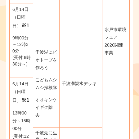
6月14日
（日曜
※1
日）
水戸市環境
フェア
​9時00分
～12時3
2026関連
0分
千波湖にビ
事業
(受付:8時
オトープを
30分～)​
作ろう
こどもムシ
千波湖親水デッキ
6月14日
ムシ探検隊
（日曜
※1
オオキンケ
日）
イギク除
​13時00
去
分～15時
00分
千波湖に生
(受付:12