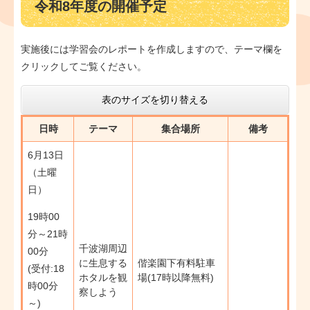
令和8年度の開催予定
実施後には学習会のレポートを作成しますので、テーマ欄を
クリックしてご覧ください。
表のサイズを切り替える
日時
テーマ
集合場所
備考
6月13日
（土曜
日）
19時00
分～21時
千波湖周辺
00分
に生息する
偕楽園下有料駐車
(受付:18
ホタルを観
場(17時以降無料)
時00分
察しよう
～)