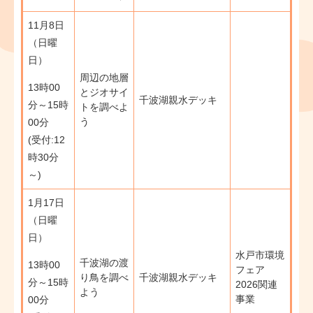
11月8日
（日曜
日）
周辺の地層
​13時00
とジオサイ
千波湖親水デッキ
分～15時
トを調べよ
う
00分
(受付:12
時30分
～)
1月17日
（日曜
日）
水戸市環境
千波湖の渡
​13時00
フェア
り鳥を調べ
千波湖親水デッキ
分～15時
2026関連
よう
事業
00分