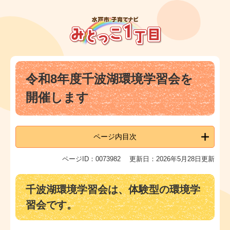
ペ
メ
ー
ニ
ジ
ュ
の
ー
先
を
頭
飛
本
で
ば
令和8年度千波湖環境学習会を
文
す
し
。
て
開催します
本
文
へ
ページ内目次
ページID：0073982
更新日：2026年5月28日更新
千波湖環境学習会は、体験型の環境学
習会です。