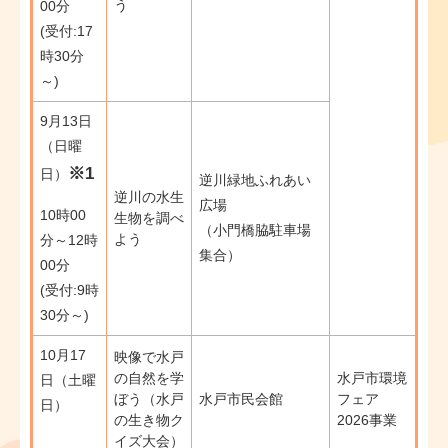
う
00分
(受付:17
時30分
～)
9月13日
（日曜
※1
日）
逆川緑地ふれあい
逆川の水生
広場
10時00
生物を調べ
（小門橋脇駐車場
よう
分～12時
集合）
00分
(受付:9時
30分～)​​​
10月17
映像で水戸
の自然を学
水戸市環境
日（土曜
ぼう（水戸
水戸市民会館
フェア
日）​
の生き物ク
2026事業
イズ大会）