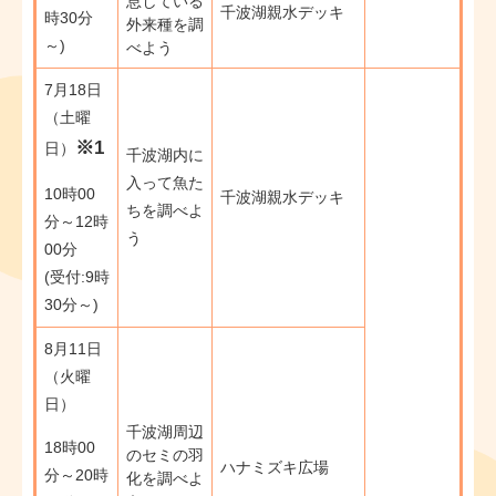
息している
千波湖親水デッキ
時30分
外来種を調
～)
べよう
7月18日
（土曜
※1
日）
千波湖内に
入って魚た
10時00
千波湖親水デッキ
ちを調べよ
分～12時
う
00分
(受付:9時
30分～)​​
8月11日
（火曜
日）
千波湖周辺
18時00
のセミの羽
ハナミズキ広場
分～20時
化を調べよ