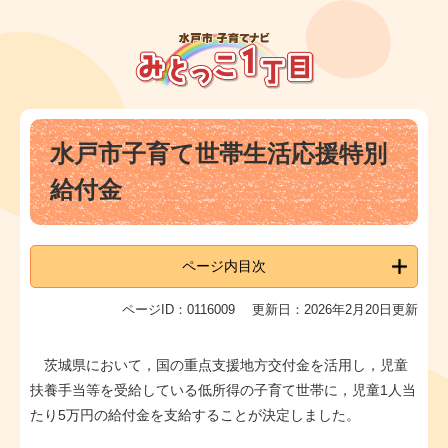
ペ
メ
ー
ニ
ジ
ュ
の
ー
先
を
頭
飛
本
で
ば
水戸市子育て世帯生活応援特別
文
す
し
。
て
給付金
本
文
へ
ページ内目次
ページID：0116009
更新日：2026年2月20日更新
茨城県において，国の重点支援地方交付金を活用し，児童
扶養手当等を受給している低所得の子育て世帯に，児童1人当
たり5万円の給付金を支給することが決定しました。