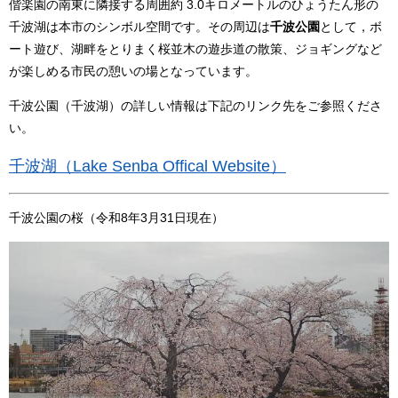
偕楽園の南東に隣接する周囲約 3.0キロメートルのひょうたん形の
千波湖は本市のシンボル空間です。その周辺は
千波公園
として，ボ
ート遊び、湖畔をとりまく桜並木の遊歩道の散策、ジョギングなど
が楽しめる市民の憩いの場となっています。
千波公園（千波湖）の詳しい情報は下記のリンク先をご参照くださ
い。
千波湖（Lake Senba Offical Website）
千波公園の桜（令和8年3月31日現在）