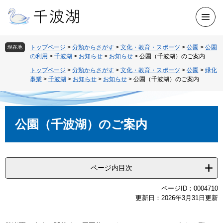
ペ
ー
メ
ジ
ニ
の
ュ
先
トップページ
>
分類からさがす
>
文化・教育・スポーツ
>
公園
>
公園
現在地
ー
の利用
>
千波湖
>
お知らせ
>
お知らせ
>
公園（千波湖）のご案内
頭
で
トップページ
>
分類からさがす
>
文化・教育・スポーツ
>
公園
>
緑化
す
事業
>
千波湖
>
お知らせ
>
お知らせ
>
公園（千波湖）のご案内
。
本
文
公園（千波湖）のご案内
ページ内目次
ページID：0004710
更新日：2026年3月31日更新