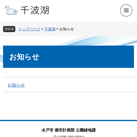
ペ
ー
メ
ジ
ニ
の
ュ
先
トップページ
>
千波湖
>
お知らせ
現在地
ー
頭
で
す
本
。
文
お知らせ
お知らせ
水戸市 都市計画部 公園緑地課