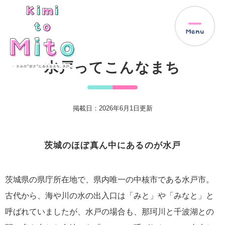
ペ
メ
ー
ニ
ジ
ュ
の
ー
先
を
本
頭
飛
水戸ってこんなまち
文
で
ば
す
し
。
て
本
掲載日：2026年6月1日更新
文
へ
茨城のほぼ真ん中にあるのが水戸
茨城県の県庁所在地で、県内唯一の中核市である水戸市。
古代から、海や川の水の出入口は「みと」や「みなと」と
呼ばれていましたが、水戸の場合も、那珂川と千波湖との