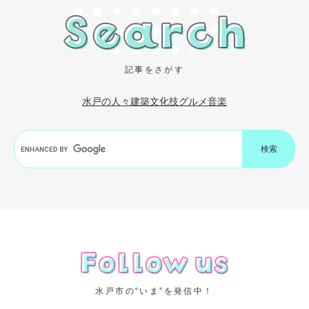
記事をさがす
水戸の人々
建築
文化
技
グルメ
音楽
G
o
o
g
l
e
カ
ス
タ
ム
検
水戸市の“いま”を発信中！
索