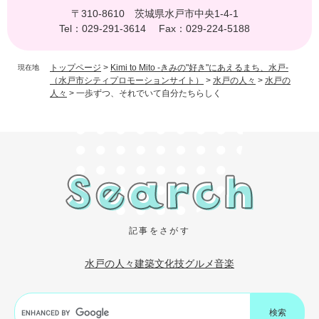
〒310-8610
茨城県水戸市中央1-4-1
Tel：029-291-3614
Fax：029-224-5188
トップページ
>
Kimi to Mito -きみの"好き"にあえるまち、水戸-
現在地
（水戸市シティプロモーションサイト）
>
水戸の人々
>
水戸の
人々
>
一歩ずつ、それでいて自分たちらしく
記事をさがす
水戸の人々
建築
文化
技
グルメ
音楽
G
o