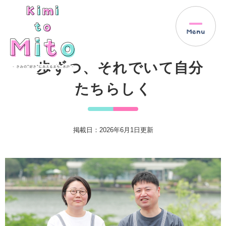
ペ
メ
ー
ニ
ジ
ュ
の
ー
先
を
本
頭
飛
一歩ずつ、それでいて自分
文
で
ば
す
し
たちらしく
。
て
本
文
へ
掲載日：2026年6月1日更新