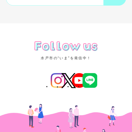
o
g
l
e
カ
ス
タ
ム
検
水戸市の“いま”を発信中！
索