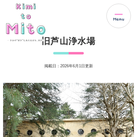
ペ
メ
ー
ニ
ジ
ュ
の
ー
先
を
本
頭
飛
旧芦山浄水場
文
で
ば
す
し
。
て
本
掲載日：2026年6月1日更新
文
へ