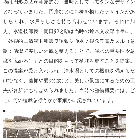
場は円形の窓が印象的な、当時としてもモダンなデザイン
となっていました。門扉などにも梅を模したデザインがあ
しらわれ、水戸らしさも持ち合わせています。それに加
え、水道技師長・岡田卯之助は当時の鈴木文次郎市長に、
「外観的ニ清潔ト稚麗ヲ誘致シ浄水ノ観念ヲ普及スル（意
訳：清潔で美しい外観を整えることで、浄水の重要性や意
識を広める）」との目的をもって植栽を施すことを提案。
この提案が受け入れられ、浄水場としての機能を備えるだ
けでなく、藤棚や愛の池など、美しい景観にするための工
夫が各所にちりばめられました。当時の整備概要には、ど
こに何の植栽を行うかが事細かに記されています。