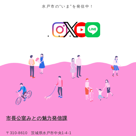
検
水戸市の“いま”を発信中！
索
市長公室みとの魅力発信課
〒310-8610
茨城県水戸市中央1-4-1