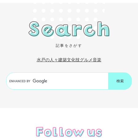
記事をさがす
水戸の人々
建築
文化
技
グルメ
音楽
G
o
o
g
l
e
カ
ス
タ
ム