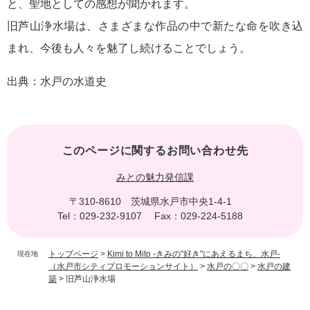
と、聖地としての感想が聞かれます。
旧芦山浄水場は、さまざまな作品の中で新たな命を吹き込
まれ、今後も人々を魅了し続けることでしょう。
出典：水戸の水道史
このページに関するお問い合わせ先
みとの魅力発信課
〒310-8610
茨城県水戸市中央1-4-1
Tel：029-232-9107
Fax：029-224-5188
トップページ
>
Kimi to Mito -きみの"好き"にあえるまち、水戸-
現在地
（水戸市シティプロモーションサイト）
>
水戸の〇〇
>
水戸の建
築
>
旧芦山浄水場