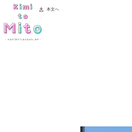
ペ
メ
本文へ
ー
ニ
ジ
ュ
の
ー
本
先
を
文
頭
飛
で
ば
す
し
。
て
本
文
へ