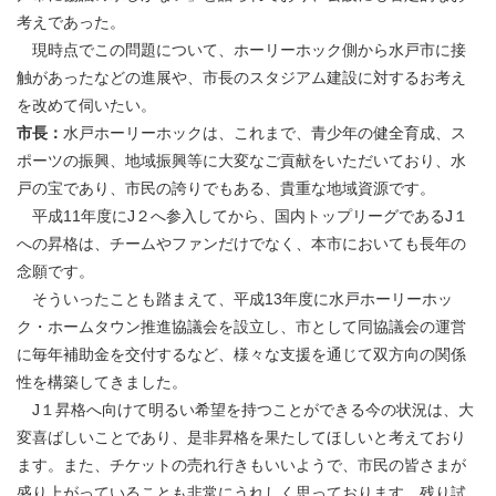
考えであった。
現時点でこの問題について、ホーリーホック側から水戸市に接
触があったなどの進展や、市長のスタジアム建設に対するお考え
を改めて伺いたい。
市長：
水戸ホーリーホックは、これまで、青少年の健全育成、ス
ポーツの振興、地域振興等に大変なご貢献をいただいており、水
戸の宝であり、市民の誇りでもある、貴重な地域資源です。
平成11年度にJ２へ参入してから、国内トップリーグであるJ１
への昇格は、チームやファンだけでなく、本市においても長年の
念願です。
そういったことも踏まえて、平成13年度に水戸ホーリーホッ
ク・ホームタウン推進協議会を設立し、市として同協議会の運営
に毎年補助金を交付するなど、様々な支援を通じて双方向の関係
性を構築してきました。
J１昇格へ向けて明るい希望を持つことができる今の状況は、大
変喜ばしいことであり、是非昇格を果たしてほしいと考えており
ます。また、チケットの売れ行きもいいようで、市民の皆さまが
盛り上がっていることも非常にうれしく思っております。残り試