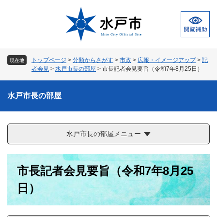
ペ
メ
ー
ニ
ジ
ュ
の
ー
先
を
頭
飛
トップページ
>
分類からさがす
>
市政
>
広報・イメージアップ
>
記
現在地
で
ば
者会見
>
水戸市長の部屋
>
市長記者会見要旨（令和7年8月25日）
す
し
。
て
水戸市長の部屋
本
文
へ
水戸市長の部屋メニュー
本
市長記者会見要旨（令和7年8月25
文
日）