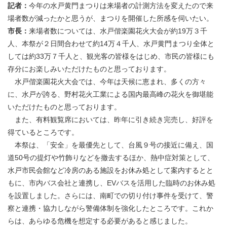
記者：
今年の水戸黄門まつりは来場者の計測方法を変えたので来
場者数が減ったかと思うが、まつりを開催した所感を伺いたい。
市長：
来場者数については、水戸偕楽園花火大会が約19万３千
人、本祭が２日間合わせて約14万４千人、水戸黄門まつり全体と
しては約33万７千人と、観光客の皆様をはじめ、市民の皆様にも
存分にお楽しみいただけたものと思っております。
水戸偕楽園花火大会では、今年は天候に恵まれ、多くの方々
に、水戸が誇る、野村花火工業による国内最高峰の花火を御堪能
いただけたものと思っております。
また、有料観覧席においては、昨年に引き続き完売し、好評を
得ているところです。
本祭は、「安全」を最優先として、台風９号の接近に備え、国
道50号の提灯や竹飾りなどを撤去するほか、熱中症対策として、
水戸市民会館など冷房のある施設をお休み処として案内するとと
もに、市内バス会社と連携し、EVバスを活用した臨時のお休み処
を設置しました。さらには、南町での切り付け事件を受けて、警
察と連携・協力しながら警備体制を強化したところです。これか
らは、あらゆる危機を想定する必要があると感じました。