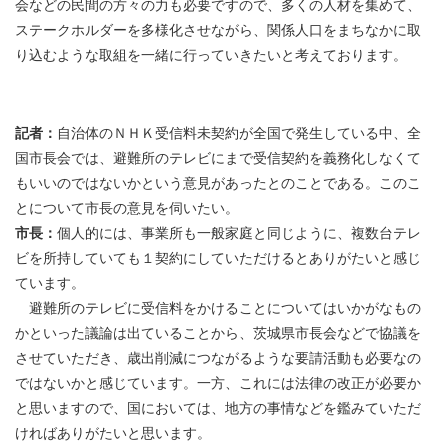
会などの民間の方々の力も必要ですので、多くの人材を集めて、
ステークホルダーを多様化させながら、関係人口をまちなかに取
り込むような取組を一緒に行っていきたいと考えております。
記者：
自治体のＮＨＫ受信料未契約が全国で発生している中、全
国市長会では、避難所のテレビにまで受信契約を義務化しなくて
もいいのではないかという意見があったとのことである。このこ
とについて市長の意見を伺いたい。
市長：
個人的には、事業所も一般家庭と同じように、複数台テレ
ビを所持していても１契約にしていただけるとありがたいと感じ
ています。
避難所のテレビに受信料をかけることについてはいかがなもの
かといった議論は出ていることから、茨城県市長会などで協議を
させていただき、歳出削減につながるような要請活動も必要なの
ではないかと感じています。一方、これには法律の改正が必要か
と思いますので、国においては、地方の事情などを鑑みていただ
ければありがたいと思います。