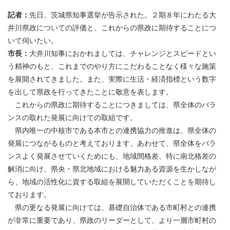
記者：
先日、茨城県知事選挙が告示された。２期８年にわたる大
井川県政についての評価と、これからの県政に期待することにつ
いて伺いたい。
市長：
大井川知事におかれましては、チャレンジとスピードとい
う精神のもと、これまでのやり方にこだわることなく様々な施策
を展開されてきました。また、実際に生活・経済指標という数字
を出して県政を行ってきたことに敬意を表します。
これからの県政に期待することにつきましては、県全体のバラ
ンスの取れた発展に向けての取組です。
県内唯一の中核市である本市との連携協力の推進は、県全体の
発展につながるものと考えております。あわせて、県全体をバラ
ンスよく発展させていくためにも、地域間格差、特に南北格差の
解消に向け、県央・県北地域における魅力ある資源を生かしなが
ら、地域の活性化に資する取組を展開していただくことを期待し
ております。
県の更なる発展に向けては、基礎自治体である市町村との連携
が非常に重要であり、県政のリーダーとして、より一層市町村の