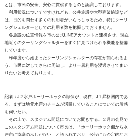
とは、市民の安全、安心に貢献するものと認識しております。
利用状況についてですけれども、公共施設や大型商業施設など
は、目的を問わず多くの利用者がいらっしゃるため、特にクーリ
ングシェルターとしての利用者数を把握しておりません。
各施設の位置情報を市の公式LINEアカウントと連携させ、現在
地近くのクーリングシェルターをすぐに見つけられる機能を整備
しています。
昨年度から始まったクーリングシェルターの存在が知られるよ
う、市民に対してさらに周知し、より一層利用を浸透させてまい
りたいと考えております。
記者：
J２水戸ホーリーホックの順位が、現在、J１昇格圏内であ
る。まずは地元水戸のチームが活躍していることについての所感
を伺いたい。
その上で、スタジアム問題についてお聞きする。２月の会見で
このスタジアム問題について市長は、「ホーリーホック側から水
戸市に協議の示しがない」と語られており、公設にも否定的なお