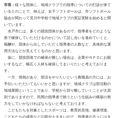
市長：
様々な団体に、地域クラブでの指導についての打診が来て
いるとのことで、例えば、女子ソフトボールは、市ソフトボール
協会が関わって見川中学校で地域クラブの実証実験を始めると聞
いています。
水戸市には、多くの競技団体があるので、指導者をどのような
形で確保していただけるのかについて話し合いを進めていくと、
報酬や、団体から出していただく指導者の人数など、具体的な運
用方法などが見えてくるのかと思います。
仮に、競技団体での確保が難しい場合は、企業やＮＰＯにお願
いするなど、幅広く人材を確保してまいりたいと考えておりま
す。
一方、情熱があり、部活をやりたいという教職員の方には、お
手伝いいただいてもいいかと思いますが、地域クラブは部活動の
地域展開ということであり、学校から切り離していくことが大原
則でありますので、民間の指導者で賄うという仕組みの構築の努
力をしていかなければならないと考えております。
こどもたちを対象としたスポーツは、教育的見地、健康増進、
こどもたちの成長などの部分も大きいので、指導者の方々にはき