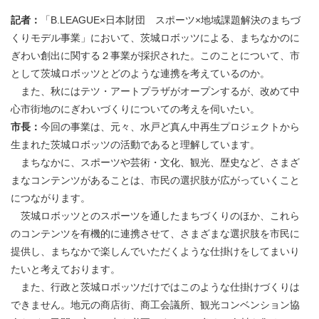
記者：
「B.LEAGUE×日本財団 スポーツ×地域課題解決のまちづ
くりモデル事業」において、茨城ロボッツによる、まちなかのに
ぎわい創出に関する２事業が採択された。このことについて、市
として茨城ロボッツとどのような連携を考えているのか。
また、秋にはテツ・アートプラザがオープンするが、改めて中
心市街地のにぎわいづくりについての考えを伺いたい。
市長：
今回の事業は、元々、水戸ど真ん中再生プロジェクトから
生まれた茨城ロボッツの活動であると理解しています。
まちなかに、スポーツや芸術・文化、観光、歴史など、さまざ
まなコンテンツがあることは、市民の選択肢が広がっていくこと
につながります。
茨城ロボッツとのスポーツを通したまちづくりのほか、これら
のコンテンツを有機的に連携させて、さまざまな選択肢を市民に
提供し、まちなかで楽しんでいただくような仕掛けをしてまいり
たいと考えております。
また、行政と茨城ロボッツだけではこのような仕掛けづくりは
できません。地元の商店街、商工会議所、観光コンベンション協