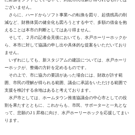
ございません。
さらに、ハードからソフト事業への転換を図り、起債残高の削
減など、財務体質の健全化も図ろうとする中で、多額の借金を抱
えることは本市の判断としてはあり得ません。
そして、２月の記者会見後においても、水戸ホーリーホックか
ら、本市に対して協議の申し出や具体的な提案をいただいており
ません。
いずれにしても、新スタジアムの建設については、水戸ホーリ
ーホックが、整備の方針を定めるものです。
その上で、市に協力の要請があった場合には、財政が許す範
囲、市民の理解が得られる範囲、議会に承認をいただける範囲で
支援を検討する余地はあると考えております。
水戸市としては、ホームタウン推進協議会の中心市としての役
割を果たすとともに、これからも、市民、サポーターと一丸とな
って、悲願のJ１昇格に向け、水戸ホーリーホックを応援してまい
ります。