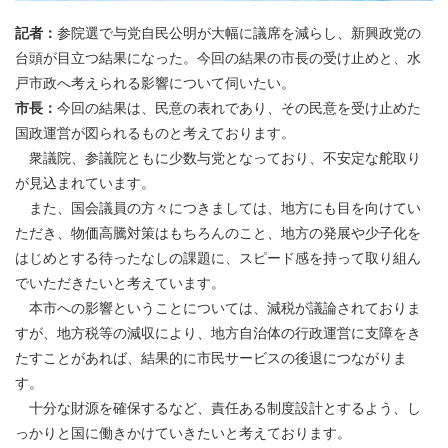
記者：
参院選で与党自民公明が大幅に議席を減らし、新興政党の
台頭が目立つ結果になった。今回の結果の市長の受け止めと、水
戸市政へ考えられる影響について伺いたい。
市長：
今回の結果は、民意の表れであり、その民意を受け止めた
国政運営が図られるものと考えております。
衆議院、参議院ともに少数与党となっており、不安定な舵取り
が見込まれています。
また、国会議員の方々につきましては、地方にも目を向けてい
ただき、物価高騰対策はもちろんのこと、地方の発展や少子化を
はじめとする待ったなしの課題に、スピード感を持って取り組ん
でいただきたいと考えています。
本市への影響ということについては、減税が議論されておりま
すが、地方税等の減収により、地方自治体の行政運営に支障をき
たすことがあれば、結果的に市民サービスの後退につながりま
す。
十分な財源を確保するなど、責任ある制度設計とするよう、し
っかりと国に働きかけていきたいと考えております。