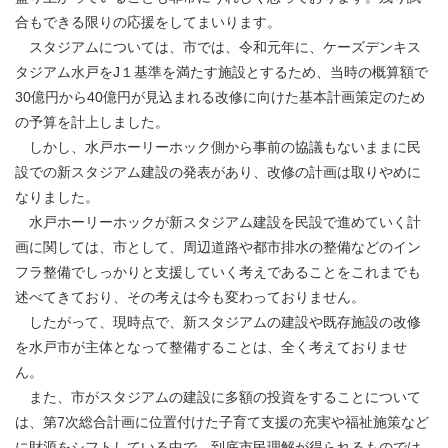
合もできる限りの応援をしてまいります。
スタジアムについては、市では、令和元年に、ケーズデンキス
タジアム水戸をJ１基準を満たす施設とするため、当時の概算額で
30億円から40億円が見込まれる改修に向けた基本計画策定のため
の予算を計上しました。
しかし、水戸ホーリーホック側から事前の協議もないままに民
設での新スタジアム建設の発表があり、改修の計画は取りやめに
なりました。
水戸ホーリーホックが新スタジアム建設を民設で進めていく計
画に関しては、市として、周辺道路や都市排水の整備などのイン
フラ整備でしっかりと支援していく考えであることをこれまでも
述べてきており、その考えは今も変わっておりません。
したがって、現時点で、新スタジアムの建設や既存施設の改修
を水戸市が主体となって整備することは、全く考えておりませ
ん。
また、市がスタジアムの建設に多額の投資をすることについて
は、第7次総合計画に位置付けた子育て支援の充実や福祉施策など
に財源をシフトしている中で、到底市民理解が得られるものでは