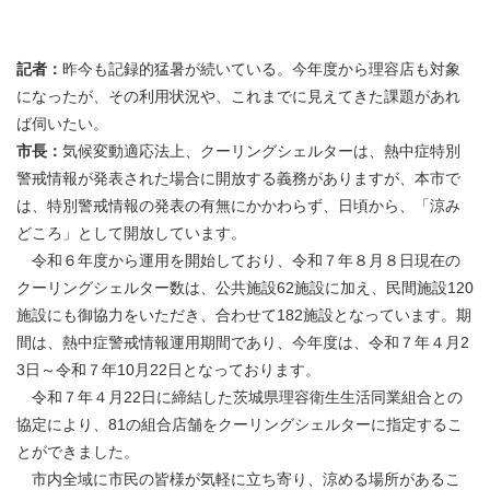
記者：
昨今も記録的猛暑が続いている。今年度から理容店も対象
になったが、その利用状況や、これまでに見えてきた課題があれ
ば伺いたい。
市長：
気候変動適応法上、クーリングシェルターは、熱中症特別
警戒情報が発表された場合に開放する義務がありますが、本市で
は、特別警戒情報の発表の有無にかかわらず、日頃から、「涼み
どころ」として開放しています。
令和６年度から運用を開始しており、令和７年８月８日現在の
クーリングシェルター数は、公共施設62施設に加え、民間施設120
施設にも御協力をいただき、合わせて182施設となっています。期
間は、熱中症警戒情報運用期間であり、今年度は、令和７年４月2
3日～令和７年10月22日となっております。
令和７年４月22日に締結した茨城県理容衛生生活同業組合との
協定により、81の組合店舗をクーリングシェルターに指定するこ
とができました。
市内全域に市民の皆様が気軽に立ち寄り、涼める場所があるこ