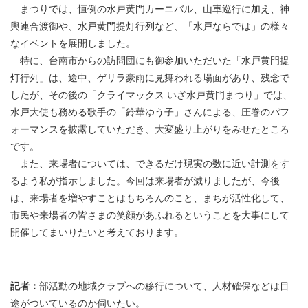
まつりでは、恒例の水戸黄門カーニバル、山車巡行に加え、神
輿連合渡御や、水戸黄門提灯行列など、「水戸ならでは」の様々
なイベントを展開しました。
特に、台南市からの訪問団にも御参加いただいた「水戸黄門提
灯行列」は、途中、ゲリラ豪雨に見舞われる場面があり、残念で
したが、その後の「クライマックス いざ水戸黄門まつり」では、
水戸大使も務める歌手の「鈴華ゆう子」さんによる、圧巻のパフ
ォーマンスを披露していただき、大変盛り上がりをみせたところ
です。
また、来場者については、できるだけ現実の数に近い計測をす
るよう私が指示しました。今回は来場者が減りましたが、今後
は、来場者を増やすことはもちろんのこと、まちが活性化して、
市民や来場者の皆さまの笑顔があふれるということを大事にして
開催してまいりたいと考えております。
記者：
部活動の地域クラブへの移行について、人材確保などは目
途がついているのか伺いたい。