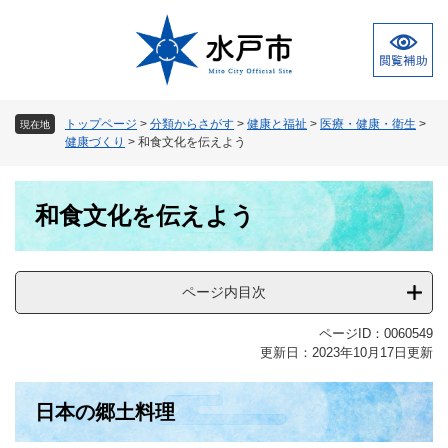
ペ
メ
ー
ニ
ジ
ュ
の
ー
先
を
頭
飛
トップページ
>
分類からさがす
>
健康と福祉
>
医療・健康・衛生
>
現在地
で
ば
健康づくり
>
和食文化を伝えよう
す
し
。
て
本
本
和食文化を伝えよう
文
文
へ
ページ内目次
ページID：0060549
更新日：2023年10月17日更新
日本の郷土料理