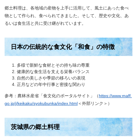
郷土料理は、各地域の産物を上手に活用して、風土にあった食べ
物として作られ、食べられてきました。そして、歴史や文化、あ
るいは食生活と共に受け継がれています。
日本の伝統的な食文化「和食」の特徴
多様で新鮮な食材とその持ち味の尊重
健康的な食生活を支える栄養バランス
自然の美しさや季節の移ろいの表現
正月などの年中行事と密接な関わり
参考：農林水産省「食文化のポータルサイト」（
https://www.maff.
go.jp/j/keikaku/syokubunka/index.html
＜外部リンク＞
）
茨城県の郷土料理