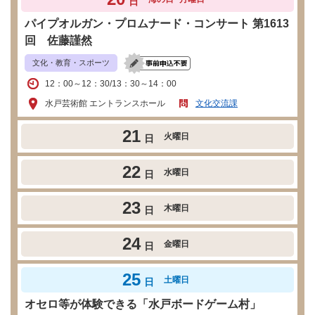
日
パイプオルガン・プロムナード・コンサート 第1613
回 佐藤謹然
文化・教育・スポーツ
12：00～12：30/13：30～14：00
水戸芸術館 エントランスホール
文化交流課
21
火曜日
日
22
水曜日
日
23
木曜日
日
24
金曜日
日
25
土曜日
日
オセロ等が体験できる「水戸ボードゲーム村」