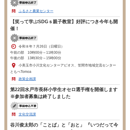
ふるさと農業センター
【笑って学ぶSDGｓ親子教室】好評につき今年も開
催！
令和８年７月26日（日曜日）
午前の部 10時00分～11時30分
午後の部 13時30分～15時00分
小美玉市小川文化センターアピオス、笠間市地域交流センター
ともべTomoa
政策企画課
第22回水戸市長杯小学生オセロ選手権を開催します
※参加者募集は終了しました
文化交流課
谷川俊太郎の「ことば」と「おと」 『いつだって今