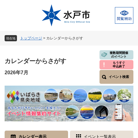
ペ
メ
ー
ニ
ジ
ュ
の
ー
先
を
頭
飛
トップページ
>
カレンダーからさがす
現在地
で
ば
す
し
本
複数期間開催
。
て
のイベント
文
カレンダーからさがす
本
もうすぐ
申込終了
文
2026年7月
へ
イベント検索
カレンダー表示
イベント一覧表示