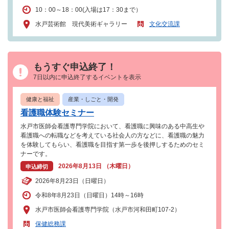
10：00～18：00(入場は17：30まで）
水戸芸術館 現代美術ギャラリー
文化交流課
もうすぐ申込終了！
7日以内に申込終了するイベントを表示
健康と福祉
産業・しごと・開発
看護職体験セミナー
水戸市医師会看護専門学院において、看護職に興味のある中高生や
看護職への転職などを考えている社会人の方などに、看護職の魅力
を体験してもらい、看護職を目指す第一歩を後押しするためのセミ
ナーです。
2026年8月13日 （木曜日）
申込締切
2026年8月23日（日曜日）
令和8年8月23日（日曜日）14時～16時
水戸市医師会看護専門学院（水戸市河和田町107-2）
保健総務課