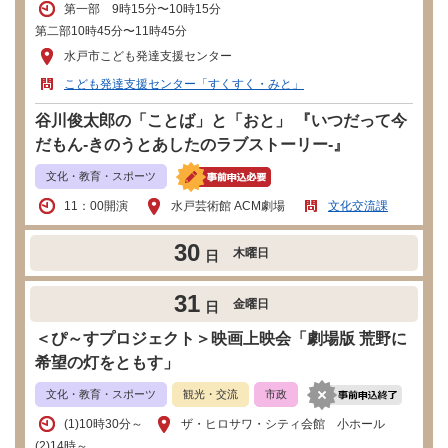
第一部 9時15分〜10時15分
第二部10時45分〜11時45分
水戸市こども発達支援センター
こども発達支援センター「すくすく・みと」
谷川俊太郎の「ことば」と「おと」 『いつだって今
だもん-きのうとあしたのラブストーリー-』
文化・教育・スポーツ
11：00開演
水戸芸術館 ACM劇場
文化交流課
30
木曜日
日
31
金曜日
日
＜ぴ～すプロジェクト＞映画上映会「劇場版 荒野に
希望の灯をともす」
文化・教育・スポーツ
観光・交流
市政
​(1)10時30分～
ザ・ヒロサワ・シティ会館 小ホール
(2)14時～