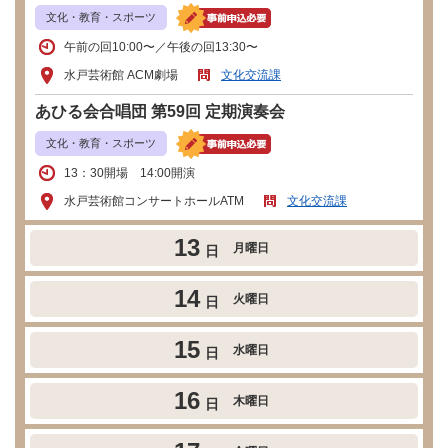
文化・教育・スポーツ
午前の回10:00〜／午後の回13:30〜
水戸芸術館 ACM劇場
文化交流課
あひる会合唱団 第59回 定期演奏会
文化・教育・スポーツ
13：30開場 14:00開演
水戸芸術館コンサートホールATM
文化交流課
13
月曜日
日
14
火曜日
日
15
水曜日
日
16
木曜日
日