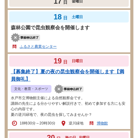
17
金曜日
日
18
土曜日
日
森林公園で昆虫観察会を開催します
ふるさと農業センター
19
日曜日
日
【募集終了】夏の夜の昆虫観察会を開催します【満
員御礼】
文化・教育・スポーツ
水戸市立博物館主催による自然観察会です。
講師の先生による分かりやすい解説付きで、初めて参加する方にも安
心の内容です。
夏の逆川緑地で、夜の昆虫を探してみませんか？
18時30分～20時30分
逆川緑地
博物館
20
海の日
月曜日