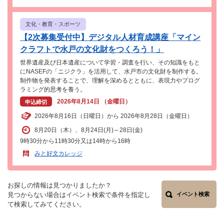
文化・教育・スポーツ
【2次募集受付中】デジタル人材育成講座「マイン
クラフトで水戸の文化財をつくろう！」
世界遺産及び日本遺産について学習・調査を行い、その知識をもと
にNASEFの「ニジクラ」を活用して、水戸市の文化財を制作する。
制作物を発表することで、理解を深めるとともに、表現力やプログ
ラミング的思考を養う。
2026年8月14日 （金曜日）
申込締切
2026年8月16日（日曜日）から 2026年8月28日（金曜日）
8月20日（木）、8月24日(月)～28日(金)
9時30分から11時30分又は14時から16時
みと好文カレッジ
お探しの情報は見つかりましたか？
見つからない場合はイベント検索で条件を指定し
イベント検索
て検索してみてください。