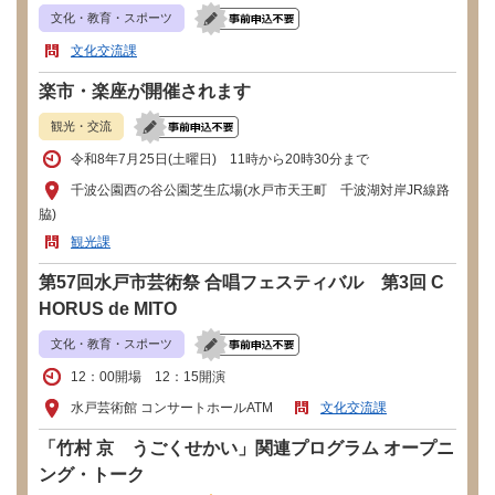
文化・教育・スポーツ
文化交流課
楽市・楽座が開催されます
観光・交流
令和8年7月25日(土曜日) 11時から20時30分まで
千波公園西の谷公園芝生広場(水戸市天王町 千波湖対岸JR線路
脇)
観光課
第57回水戸市芸術祭 合唱フェスティバル 第3回 C
HORUS de MITO
文化・教育・スポーツ
12：00開場 12：15開演
水戸芸術館 コンサートホールATM
文化交流課
「竹村 京 うごくせかい」関連プログラム オープニ
ング・トーク