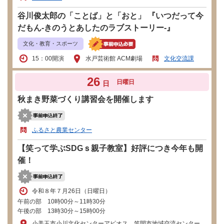
谷川俊太郎の「ことば」と「おと」 『いつだって今
だもん-きのうとあしたのラブストーリー-』
文化・教育・スポーツ
15：00開演
水戸芸術館 ACM劇場
文化交流課
26
日曜日
日
秋まき野菜づくり講習会を開催します
ふるさと農業センター
【笑って学ぶSDGｓ親子教室】好評につき今年も開
催！
令和８年７月26日（日曜日）
午前の部 10時00分～11時30分
午後の部 13時30分～15時00分
小美玉市小川文化センターアピオス、笠間市地域交流センター