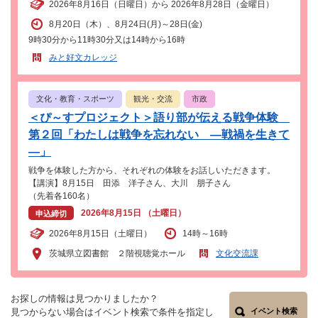
2026年8月16日（日曜日）から 2026年8月28日（金曜日）
8月20日（木）、8月24日(月)～28日(金)
9時30分から11時30分又は14時から16時
みと好文カレッジ
文化・教育・スポーツ
観光・交流
市政
＜ぴ～すプロジェクト＞語り部が伝える戦争体験
第２回「わたしは戦争を忘れない ―戦禍を生きて
―」
戦争を体験した方から、それぞれの体験をお話しいただきます。
【講演】8月15日 田添 洋子さん、大川 朋子さん
（先着各160名）
2026年8月15日 （土曜日）
申込締切
2026年8月15日（土曜日）
14時～16時
茨城県立図書館 ２階視聴覚ホール
文化交流課
お探しの情報は見つかりましたか？
見つからない場合はイベント検索で条件を指定し
イベント検索