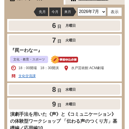
先月
今月
来月
6
月曜日
日
7
火曜日
日
『罠ーわなー』
文化・教育・スポーツ
18：00開場 18：30開演
水戸芸術館 ACM劇場
文化交流課
8
水曜日
日
9
木曜日
日
演劇手法を用いた《声》と《コミュニケーション》
の体験型ワークショップ 「伝わる声のつくり方」基
礎編／応用編10