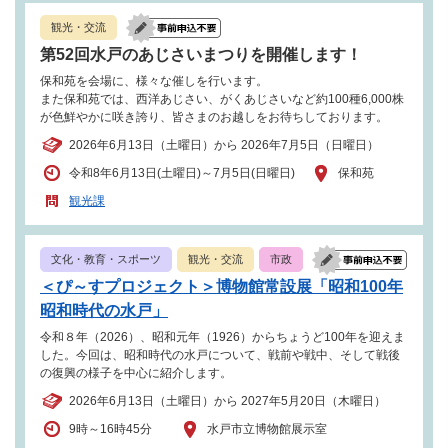
観光・交流
第52回水戸のあじさいまつりを開催します！
保和苑を会場に、様々な催しを行います。
また保和苑では、西洋あじさい、がくあじさいなど約100種6,000株
が色鮮やかに咲き誇り、皆さまのお越しをお待ちしております。
2026年6月13日（土曜日）から 2026年7月5日（日曜日）
令和8年6月13日(土曜日)～7月5日(日曜日)
保和苑
観光課
文化・教育・スポーツ
観光・交流
市政
＜ぴ～すプロジェクト＞博物館常設展「昭和100年
昭和時代の水戸」
令和８年（2026）、昭和元年（1926）からちょうど100年を迎えま
した。今回は、昭和時代の水戸について、戦前や戦中、そして戦後
の復興の様子を中心に紹介します。
2026年6月13日（土曜日）から 2027年5月20日（木曜日）
9時～16時45分
水戸市立博物館展示室