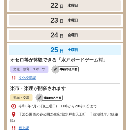
22
水曜日
日
23
木曜日
日
24
金曜日
日
25
土曜日
日
オセロ等が体験できる「水戸ボードゲーム村」
文化・教育・スポーツ
文化交流課
楽市・楽座が開催されます
観光・交流
令和8年7月25日(土曜日) 11時から20時30分まで
千波公園西の谷公園芝生広場(水戸市天王町 千波湖対岸JR線路
脇)
観光課