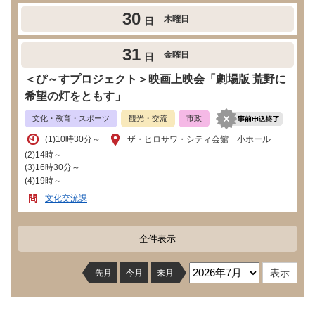
30
木曜日
日
31
金曜日
日
＜ぴ～すプロジェクト＞映画上映会「劇場版 荒野に
希望の灯をともす」
文化・教育・スポーツ
観光・交流
市政
​(1)10時30分～
ザ・ヒロサワ・シティ会館 小ホール
(2)14時～
(3)16時30分～
(4)19時～
文化交流課
全件表示
先月
今月
来月