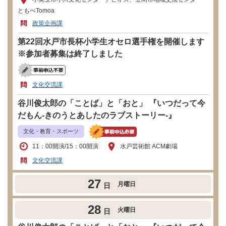
ともべTomoa
政策企画課
第22回水戸市長杯小学生オセロ選手権を開催します
※参加者募集は終了しました
文化交流課
谷川俊太郎の「ことば」と「おと」 『いつだって今
だもん-きのうとあしたのラブストーリー-』
文化・教育・スポーツ
11：00開演/15：00開演
水戸芸術館 ACM劇場
文化交流課
27
月曜日
日
28
火曜日
日