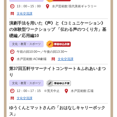
13：00～15：00
水戸芸術館 現代美術ギャラリー
文化交流課
演劇手法を用いた《声》と《コミュニケーション》
の体験型ワークショップ 「伝わる声のつくり方」基
礎編／応用編10
文化・教育・スポーツ
午前の回10:00〜／午後の回13:30〜
水戸芸術館 ACM劇場
文化交流課
第37回五軒サマーナイトコンサート＆ふれあいまつ
り
文化・教育・スポーツ
12：00～17：15 ※荒天中止
水戸芸術館 広場
文化交流課
ゆうくんとマットさんの「おはなしキャリーボック
ス」