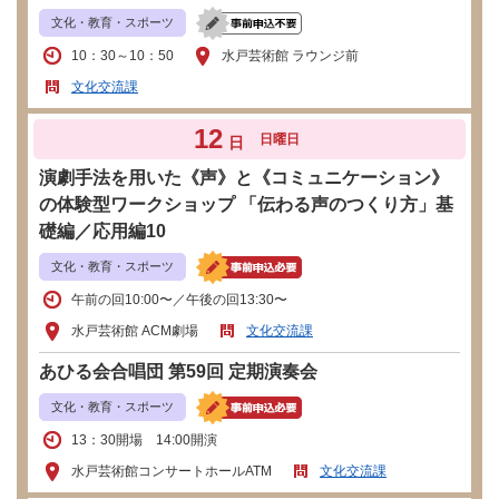
文化・教育・スポーツ
10：30～10：50
水戸芸術館 ラウンジ前
文化交流課
12
日曜日
日
演劇手法を用いた《声》と《コミュニケーション》
の体験型ワークショップ 「伝わる声のつくり方」基
礎編／応用編10
文化・教育・スポーツ
午前の回10:00〜／午後の回13:30〜
水戸芸術館 ACM劇場
文化交流課
あひる会合唱団 第59回 定期演奏会
文化・教育・スポーツ
13：30開場 14:00開演
水戸芸術館コンサートホールATM
文化交流課