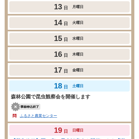
13
月曜日
日
14
火曜日
日
15
水曜日
日
16
木曜日
日
17
金曜日
日
18
土曜日
日
森林公園で昆虫観察会を開催します
ふるさと農業センター
19
日曜日
日