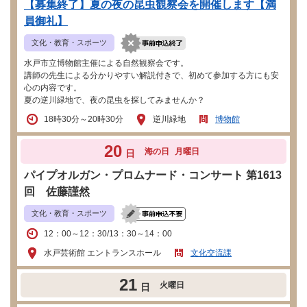
【募集終了】夏の夜の昆虫観察会を開催します【満
員御礼】
文化・教育・スポーツ
水戸市立博物館主催による自然観察会です。
講師の先生による分かりやすい解説付きで、初めて参加する方にも安
心の内容です。
夏の逆川緑地で、夜の昆虫を探してみませんか？
18時30分～20時30分
逆川緑地
博物館
20
海の日
月曜日
日
パイプオルガン・プロムナード・コンサート 第1613
回 佐藤謹然
文化・教育・スポーツ
12：00～12：30/13：30～14：00
水戸芸術館 エントランスホール
文化交流課
21
火曜日
日