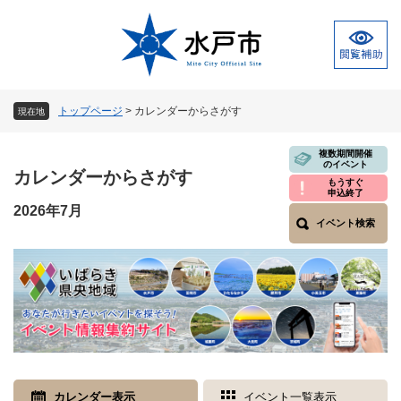
ペ
メ
ー
ニ
ジ
ュ
の
ー
先
を
頭
飛
トップページ
>
カレンダーからさがす
現在地
で
ば
す
し
本
複数期間開催
。
て
のイベント
文
カレンダーからさがす
本
もうすぐ
申込終了
文
2026年7月
へ
イベント検索
カレンダー表示
イベント一覧表示