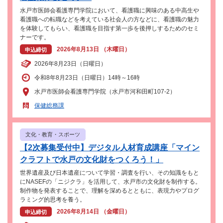
水戸市医師会看護専門学院において、看護職に興味のある中高生や
看護職への転職などを考えている社会人の方などに、看護職の魅力
を体験してもらい、看護職を目指す第一歩を後押しするためのセミ
ナーです。
2026年8月13日 （木曜日）
申込締切
2026年8月23日（日曜日）
令和8年8月23日（日曜日）14時～16時
水戸市医師会看護専門学院（水戸市河和田町107-2）
保健総務課
文化・教育・スポーツ
【2次募集受付中】デジタル人材育成講座「マイン
クラフトで水戸の文化財をつくろう！」
世界遺産及び日本遺産について学習・調査を行い、その知識をもと
にNASEFの「ニジクラ」を活用して、水戸市の文化財を制作する。
制作物を発表することで、理解を深めるとともに、表現力やプログ
ラミング的思考を養う。
2026年8月14日 （金曜日）
申込締切