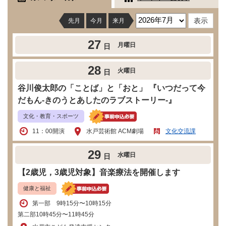
先月
今月
来月
27
月曜日
日
28
火曜日
日
谷川俊太郎の「ことば」と「おと」 『いつだって今
だもん-きのうとあしたのラブストーリー-』
文化・教育・スポーツ
11：00開演
水戸芸術館 ACM劇場
文化交流課
29
水曜日
日
【2歳児，3歳児対象】音楽療法を開催します
健康と福祉
第一部 9時15分〜10時15分
第二部10時45分〜11時45分