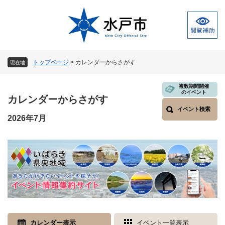
ペ
メ
ー
ニ
ジ
ュ
の
ー
先
を
頭
飛
トップページ
>
カレンダーからさがす
現在地
で
ば
す
し
本
複数期間開催
。
て
のイベント
文
カレンダーからさがす
本
イベント検索
文
2026年7月
へ
カレンダー表示
イベント一覧表示