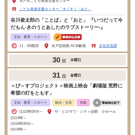
水戸市こども発達支援センター
こども発達支援センター「すくすく・みと」
谷川俊太郎の「ことば」と「おと」 『いつだって今
だもん-きのうとあしたのラブストーリー-』
文化・教育・スポーツ
11：00開演
水戸芸術館 ACM劇場
文化交流課
30
木曜日
日
31
金曜日
日
＜ぴ～すプロジェクト＞映画上映会「劇場版 荒野に
希望の灯をともす」
文化・教育・スポーツ
観光・交流
市政
​(1)10時30分～
ザ・ヒロサワ・シティ会館 小ホール
(2)14時～
(3)16時30分～
(4)19時～