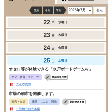
先月
今月
来月
22
水曜日
日
23
木曜日
日
24
金曜日
日
25
土曜日
日
オセロ等が体験できる「水戸ボードゲーム村」
文化・教育・スポーツ
文化交流課
市場の朝市を開催します。
観光・交流
産業・しごと・開発
公設地方卸売市場