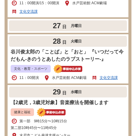
11：00開演/15：00開演
水戸芸術館 ACM劇場
文化交流課
27
月曜日
日
28
火曜日
日
谷川俊太郎の「ことば」と「おと」 『いつだって今
だもん-きのうとあしたのラブストーリー-』
文化・教育・スポーツ
11：00開演
水戸芸術館 ACM劇場
文化交流課
29
水曜日
日
【2歳児，3歳児対象】音楽療法を開催します
健康と福祉
第一部 9時15分〜10時15分
第二部10時45分〜11時45分
水戸市こども発達支援センター