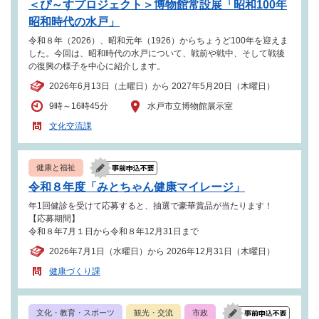
＜ぴ～すプロジェクト＞博物館常設展「昭和100年
昭和時代の水戸」
令和８年（2026）、昭和元年（1926）からちょうど100年を迎えま
した。今回は、昭和時代の水戸について、戦前や戦中、そして戦後
の復興の様子を中心に紹介します。
2026年6月13日（土曜日）から 2027年5月20日（木曜日）
9時～16時45分
水戸市立博物館展示室
文化交流課
健康と福祉
令和８年度「みとちゃん健康マイレージ」
年1回健診を受けて応募すると、抽選で豪華賞品が当たります！
【応募期間】
令和８年7月１日から令和８年12月31日まで
2026年7月1日（水曜日）から 2026年12月31日（木曜日）
健康づくり課
文化・教育・スポーツ
観光・交流
市政