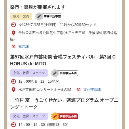
楽市・楽座が開催されます
観光・交流
令和8年7月25日(土曜日) 11時から20時30分まで
千波公園西の谷公園芝生広場(水戸市天王町 千波湖対岸JR線路
脇)
観光課
第57回水戸市芸術祭 合唱フェスティバル 第3回 C
HORUS de MITO
文化・教育・スポーツ
12：00開場 12：15開演
水戸芸術館 コンサートホールATM
文化交流課
「竹村 京 うごくせかい」関連プログラム オープニ
ング・トーク
文化・教育・スポーツ
14：00～15：30（開場13：30）