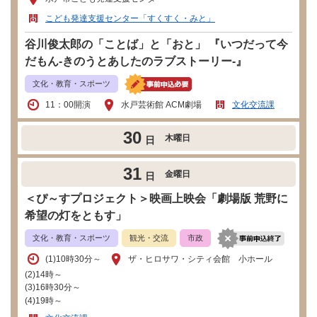
こども発達支援センター「すくすく・みと」
谷川俊太郎の「ことば」と「おと」 『いつだって今
だもん-きのうとあしたのラブストーリー-』
文化・教育・スポーツ
11：00開演
水戸芸術館 ACM劇場
文化交流課
30
木曜日
日
31
金曜日
日
＜ぴ～すプロジェクト＞映画上映会「劇場版 荒野に
希望の灯をともす」
文化・教育・スポーツ
観光・交流
市政
​(1)10時30分～
ザ・ヒロサワ・シティ会館 小ホール
(2)14時～
(3)16時30分～
(4)19時～