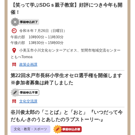
【笑って学ぶSDGｓ親子教室】好評につき今年も開
催！
令和８年７月26日（日曜日）
午前の部 10時00分～11時30分
午後の部 13時30分～15時00分
小美玉市小川文化センターアピオス、笠間市地域交流センター
ともべTomoa
政策企画課
第22回水戸市長杯小学生オセロ選手権を開催します
※参加者募集は終了しました
文化交流課
谷川俊太郎の「ことば」と「おと」 『いつだって今
だもん-きのうとあしたのラブストーリー-』
文化・教育・スポーツ