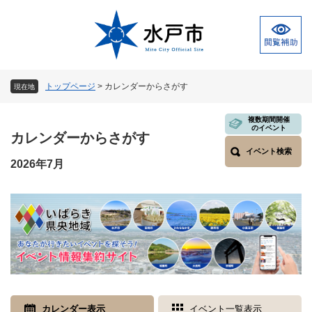
ペ
メ
ー
ニ
ジ
ュ
の
ー
先
を
頭
飛
トップページ
>
カレンダーからさがす
現在地
で
ば
す
し
本
複数期間開催
。
て
のイベント
文
カレンダーからさがす
本
イベント検索
文
2026年7月
へ
カレンダー表示
イベント一覧表示