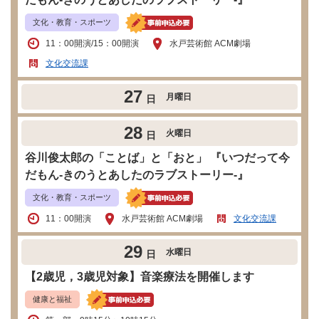
文化・教育・スポーツ
11：00開演/15：00開演
水戸芸術館 ACM劇場
文化交流課
27
月曜日
日
28
火曜日
日
谷川俊太郎の「ことば」と「おと」 『いつだって今
だもん-きのうとあしたのラブストーリー-』
文化・教育・スポーツ
11：00開演
水戸芸術館 ACM劇場
文化交流課
29
水曜日
日
【2歳児，3歳児対象】音楽療法を開催します
健康と福祉