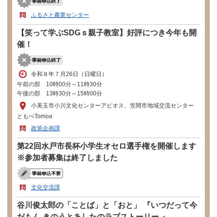
ふるさと農業センター
【笑って学ぶSDGｓ親子教室】好評につき今年も開
催！
令和８年７月26日（日曜日）
午前の部 10時00分～11時30分
午後の部 13時30分～15時00分
小美玉市小川文化センターアピオス、笠間市地域交流センター
ともべTomoa
政策企画課
第22回水戸市長杯小学生オセロ選手権を開催します
※参加者募集は終了しました
文化交流課
谷川俊太郎の「ことば」と「おと」 『いつだって今
だもん-きのうとあしたのラブストーリー-』