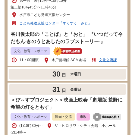
第一部 9時15分〜10時15分
第二部10時45分〜11時45分
水戸市こども発達支援センター
こども発達支援センター「すくすく・みと」
谷川俊太郎の「ことば」と「おと」 『いつだって今
だもん-きのうとあしたのラブストーリー-』
文化・教育・スポーツ
11：00開演
水戸芸術館 ACM劇場
文化交流課
30
木曜日
日
31
金曜日
日
＜ぴ～すプロジェクト＞映画上映会「劇場版 荒野に
希望の灯をともす」
文化・教育・スポーツ
観光・交流
市政
​(1)10時30分～
ザ・ヒロサワ・シティ会館 小ホール
(2)14時～