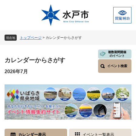
ペ
メ
ー
ニ
ジ
ュ
の
ー
先
を
頭
飛
トップページ
>
カレンダーからさがす
現在地
で
ば
す
し
本
複数期間開催
。
て
のイベント
文
カレンダーからさがす
本
イベント検索
文
2026年7月
へ
カレンダー表示
イベント一覧表示