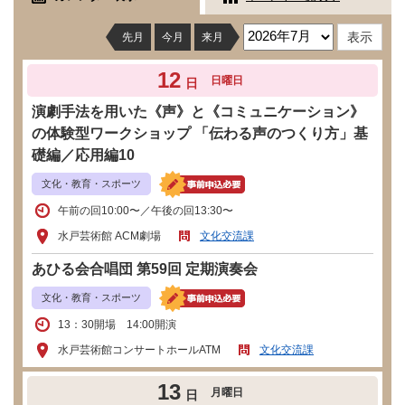
先月
今月
来月
12
日曜日
日
演劇手法を用いた《声》と《コミュニケーション》
の体験型ワークショップ 「伝わる声のつくり方」基
礎編／応用編10
文化・教育・スポーツ
午前の回10:00〜／午後の回13:30〜
水戸芸術館 ACM劇場
文化交流課
あひる会合唱団 第59回 定期演奏会
文化・教育・スポーツ
13：30開場 14:00開演
水戸芸術館コンサートホールATM
文化交流課
13
月曜日
日