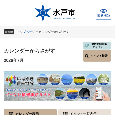
ペ
メ
ー
ニ
ジ
ュ
の
ー
先
を
頭
飛
トップページ
>
カレンダーからさがす
現在地
で
ば
す
し
本
複数期間開催
。
て
のイベント
文
カレンダーからさがす
本
イベント検索
文
2026年7月
へ
カレンダー表示
イベント一覧表示