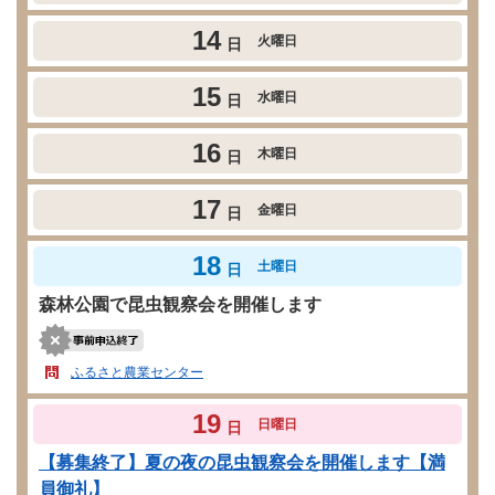
14
火曜日
日
15
水曜日
日
16
木曜日
日
17
金曜日
日
18
土曜日
日
森林公園で昆虫観察会を開催します
ふるさと農業センター
19
日曜日
日
【募集終了】夏の夜の昆虫観察会を開催します【満
員御礼】