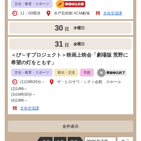
文化・教育・スポーツ
11：00開演
水戸芸術館 ACM劇場
文化交流課
30
木曜日
日
31
金曜日
日
＜ぴ～すプロジェクト＞映画上映会「劇場版 荒野に
希望の灯をともす」
文化・教育・スポーツ
観光・交流
市政
​(1)10時30分～
ザ・ヒロサワ・シティ会館 小ホール
(2)14時～
(3)16時30分～
(4)19時～
文化交流課
全件表示