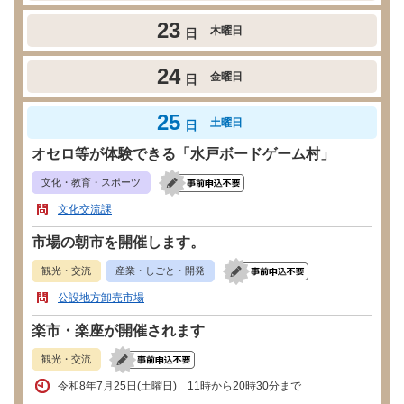
23
木曜日
日
24
金曜日
日
25
土曜日
日
オセロ等が体験できる「水戸ボードゲーム村」
文化・教育・スポーツ
文化交流課
市場の朝市を開催します。
観光・交流
産業・しごと・開発
公設地方卸売市場
楽市・楽座が開催されます
観光・交流
令和8年7月25日(土曜日) 11時から20時30分まで