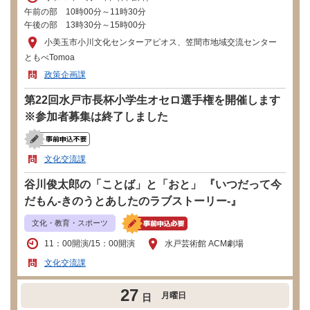
午前の部 10時00分～11時30分
午後の部 13時30分～15時00分
小美玉市小川文化センターアピオス、笠間市地域交流センター
ともべTomoa
政策企画課
第22回水戸市長杯小学生オセロ選手権を開催します
※参加者募集は終了しました
文化交流課
谷川俊太郎の「ことば」と「おと」 『いつだって今
だもん-きのうとあしたのラブストーリー-』
文化・教育・スポーツ
11：00開演/15：00開演
水戸芸術館 ACM劇場
文化交流課
27
月曜日
日