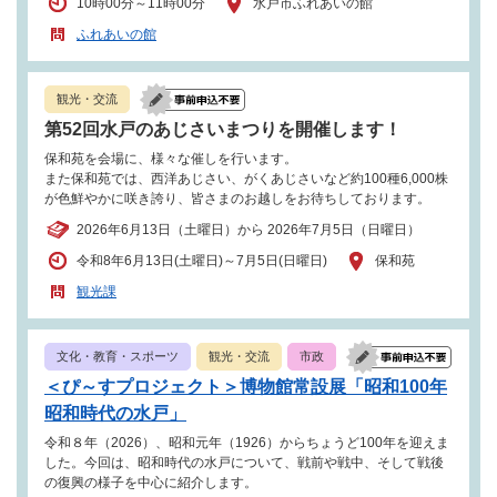
10時00分～11時00分
水戸市ふれあいの館
ふれあいの館
観光・交流
第52回水戸のあじさいまつりを開催します！
保和苑を会場に、様々な催しを行います。
また保和苑では、西洋あじさい、がくあじさいなど約100種6,000株
が色鮮やかに咲き誇り、皆さまのお越しをお待ちしております。
2026年6月13日（土曜日）から 2026年7月5日（日曜日）
令和8年6月13日(土曜日)～7月5日(日曜日)
保和苑
観光課
文化・教育・スポーツ
観光・交流
市政
＜ぴ～すプロジェクト＞博物館常設展「昭和100年
昭和時代の水戸」
令和８年（2026）、昭和元年（1926）からちょうど100年を迎えま
した。今回は、昭和時代の水戸について、戦前や戦中、そして戦後
の復興の様子を中心に紹介します。