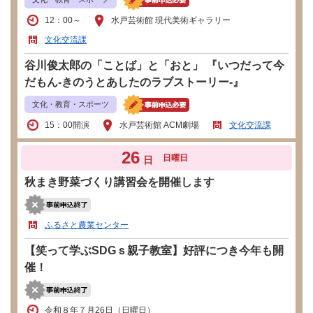
12：00～
水戸芸術館 現代美術ギャラリー
文化交流課
谷川俊太郎の「ことば」と「おと」 『いつだって今
だもん-きのうとあしたのラブストーリー-』
文化・教育・スポーツ
15：00開演
水戸芸術館 ACM劇場
文化交流課
26
日曜日
日
秋まき野菜づくり講習会を開催します
ふるさと農業センター
【笑って学ぶSDGｓ親子教室】好評につき今年も開
催！
令和８年７月26日（日曜日）