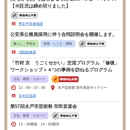
【※託児は締め切りました】
男女平等参画課
公安系公務員採用に伴う合同説明会を開催します。
暮らし・手続き
産業・しごと・開発
消防総務課
「竹村 京 うごくせかい」交流プログラム 「修復」
ワークショップ＋４つの事例を訪ねるプログラム
文化・教育・スポーツ
13：00～15：00
水戸芸術館 現代美術ギャラリー
文化交流課
第57回水戸市芸術祭 市民音楽会
文化・教育・スポーツ
13：30開場 14：00開演