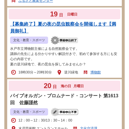
ふるさと農業センター
19
日曜日
日
【募集終了】夏の夜の昆虫観察会を開催します【満
員御礼】
文化・教育・スポーツ
水戸市立博物館主催による自然観察会です。
講師の先生による分かりやすい解説付きで、初めて参加する方にも安
心の内容です。
夏の逆川緑地で、夜の昆虫を探してみませんか？
18時30分～20時30分
逆川緑地
博物館
20
海の日
月曜日
日
パイプオルガン・プロムナード・コンサート 第1613
回 佐藤謹然
文化・教育・スポーツ
12：00～12：30/13：30～14：00
水戸芸術館 エントランスホール
文化交流課