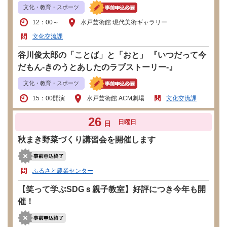
文化・教育・スポーツ
12：00～
水戸芸術館 現代美術ギャラリー
文化交流課
谷川俊太郎の「ことば」と「おと」 『いつだって今
だもん-きのうとあしたのラブストーリー-』
文化・教育・スポーツ
15：00開演
水戸芸術館 ACM劇場
文化交流課
26
日曜日
日
秋まき野菜づくり講習会を開催します
ふるさと農業センター
【笑って学ぶSDGｓ親子教室】好評につき今年も開
催！