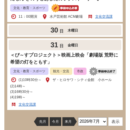
文化・教育・スポーツ
11：00開演
水戸芸術館 ACM劇場
文化交流課
30
木曜日
日
31
金曜日
日
＜ぴ～すプロジェクト＞映画上映会「劇場版 荒野に
希望の灯をともす」
文化・教育・スポーツ
観光・交流
市政
​(1)10時30分～
ザ・ヒロサワ・シティ会館 小ホール
(2)14時～
(3)16時30分～
(4)19時～
文化交流課
先月
今月
来月