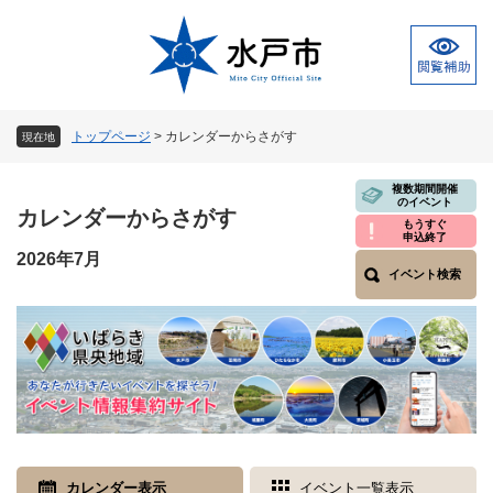
ペ
メ
ー
ニ
ジ
ュ
の
ー
先
を
頭
飛
トップページ
>
カレンダーからさがす
現在地
で
ば
す
し
本
複数期間開催
。
て
のイベント
文
カレンダーからさがす
本
もうすぐ
申込終了
文
2026年7月
へ
イベント検索
カレンダー表示
イベント一覧表示