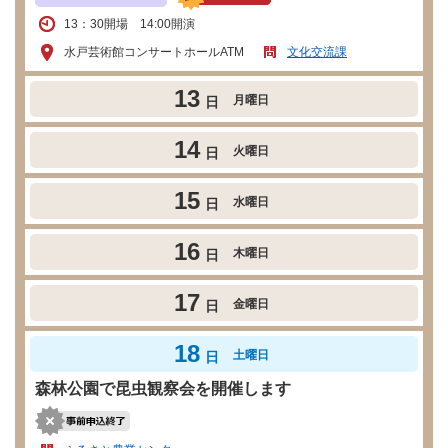
13：30開場 14:00開演
水戸芸術館コンサートホールATM
文化交流課
13
月曜日
日
14
火曜日
日
15
水曜日
日
16
木曜日
日
17
金曜日
日
18
土曜日
日
森林公園で昆虫観察会を開催します