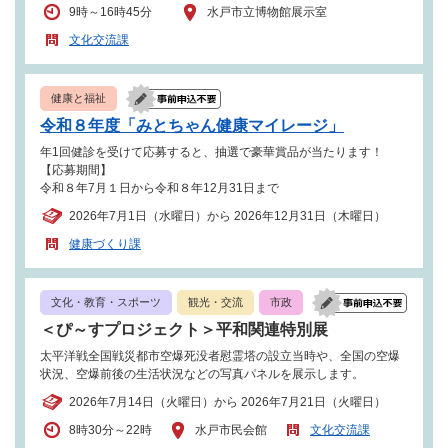
9時～16時45分
水戸市立博物館展示室
文化交流課
健康と福祉
令和８年度「みとちゃん健康マイレージ」
年1回健診を受けて応募すると、抽選で豪華賞品が当たります！
【応募期間】
令和８年7月１日から令和８年12月31日まで
2026年7月1日（水曜日）から 2026年12月31日（木曜日）
健康づくり課
文化・教育・スポーツ
観光・交流
市政
＜ぴ～すプロジェクト＞平和関連特別展
太平洋戦全国戦災都市空爆死没者慰霊塔の設立当時や、全国の空爆
状況、空爆前後の生活状況などの写真パネルを展示します。
2026年7月14日（火曜日）から 2026年7月21日（火曜日）
8時30分～22時
水戸市民会館
文化交流課