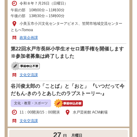
令和８年７月26日（日曜日）
午前の部 10時00分～11時30分
午後の部 13時30分～15時00分
小美玉市小川文化センターアピオス、笠間市地域交流センター
ともべTomoa
政策企画課
第22回水戸市長杯小学生オセロ選手権を開催します
※参加者募集は終了しました
文化交流課
谷川俊太郎の「ことば」と「おと」 『いつだって今
だもん-きのうとあしたのラブストーリー-』
文化・教育・スポーツ
11：00開演/15：00開演
水戸芸術館 ACM劇場
文化交流課
27
月曜日
日