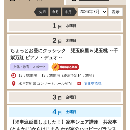
先月
今月
来月
1
水曜日
日
2
木曜日
日
ちょっとお昼にクラシック 児玉麻里＆児玉桃 ～千
紫万紅 ピアノ・デュオ～
文化・教育・スポーツ
13：00開場 13：30開演（終演予定14：30頃）
水戸芸術館 コンサートホールATM
文化交流課
3
金曜日
日
4
土曜日
日
【※申込延長しました！】家事シェア講座 共家事
(ともかじ)からはじまる わが家のハッピーバランス