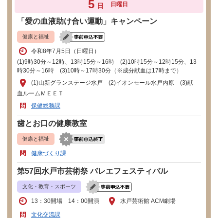
5
日曜日
日
「愛の血液助け合い運動」キャンペーン
健康と福祉
令和8年7月5日（日曜日）
(1)9時30分～12時、13時15分～16時 (2)10時15分～12時15分、13
時30分～16時 (3)10時～17時30分（※成分献血は17時まで）
(1)山新グランステージ水戸 (2)イオンモール水戸内原 (3)献
血ルームＭＥＥＴ
保健総務課
歯とお口の健康教室
健康と福祉
健康づくり課
第57回水戸市芸術祭 バレエフェスティバル
文化・教育・スポーツ
13：30開場 14：00開演
水戸芸術館 ACM劇場
文化交流課