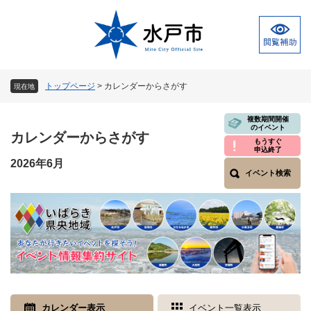
ペ
メ
ー
ニ
ジ
ュ
の
ー
先
を
頭
飛
トップページ
>
カレンダーからさがす
現在地
で
ば
す
し
本
複数期間開催
。
て
のイベント
文
カレンダーからさがす
本
もうすぐ
申込終了
文
2026年6月
へ
イベント検索
カレンダー表示
イベント一覧表示