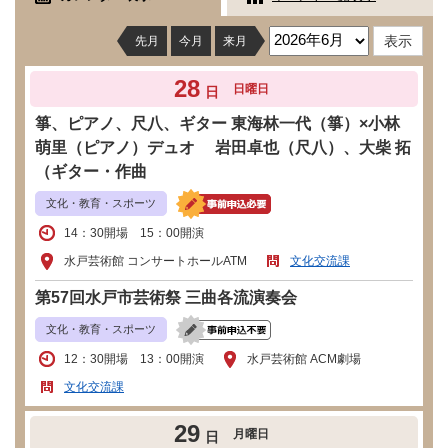
先月
今月
来月
28
日曜日
日
箏、ピアノ、尺八、ギター 東海林一代（箏）×小林
萌里（ピアノ）デュオ 岩田卓也（尺八）、大柴 拓
（ギター・作曲
文化・教育・スポーツ
14：30開場 15：00開演
水戸芸術館 コンサートホールATM
文化交流課
第57回水戸市芸術祭 三曲各流演奏会
文化・教育・スポーツ
12：30開場 13：00開演
水戸芸術館 ACM劇場
文化交流課
29
月曜日
日