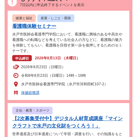
7日以内に申込終了するイベントを表示
健康と福祉
産業・しごと・開発
看護職体験セミナー
水戸市医師会看護専門学院において、看護職に興味のある中高生や
看護職への転職などを考えている社会人の方などに、看護職の魅力
を体験してもらい、看護職を目指す第一歩を後押しするためのセミ
ナーです。
2026年8月13日 （木曜日）
申込締切
2026年8月23日（日曜日）
令和8年8月23日（日曜日）14時～16時
水戸市医師会看護専門学院（水戸市河和田町107-2）
保健総務課
文化・教育・スポーツ
【2次募集受付中】デジタル人材育成講座「マイン
クラフトで水戸の文化財をつくろう！」
世界遺産及び日本遺産について学習・調査を行い、その知識をもと