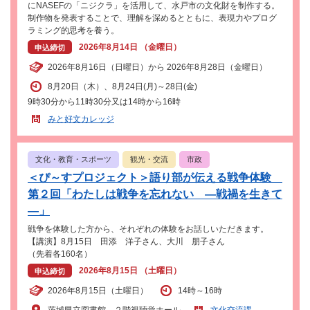
にNASEFの「ニジクラ」を活用して、水戸市の文化財を制作する。
制作物を発表することで、理解を深めるとともに、表現力やプログ
ラミング的思考を養う。
2026年8月14日 （金曜日）
申込締切
2026年8月16日（日曜日）から 2026年8月28日（金曜日）
8月20日（木）、8月24日(月)～28日(金)
9時30分から11時30分又は14時から16時
みと好文カレッジ
文化・教育・スポーツ
観光・交流
市政
＜ぴ～すプロジェクト＞語り部が伝える戦争体験
第２回「わたしは戦争を忘れない ―戦禍を生きて
―」
戦争を体験した方から、それぞれの体験をお話しいただきます。
【講演】8月15日 田添 洋子さん、大川 朋子さん
（先着各160名）
2026年8月15日 （土曜日）
申込締切
2026年8月15日（土曜日）
14時～16時
茨城県立図書館 ２階視聴覚ホール
文化交流課